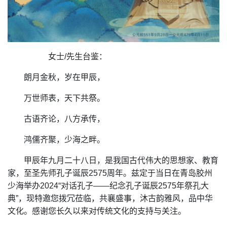
女士/先生台鉴：
朗月金秋，岁在甲辰，
万世师表，天下共祭。
古语齐论，八方承传，
鸿儒齐聚，少海之畔。
甲辰年九月二十八日，是我国古代伟大的思想家、教育
家，至圣先师孔子诞辰2575周年。兹定于当日在青岛胶州
少海举办2024“对话孔子——纪念孔子诞辰2575年祭孔大
典”，现特邀您拨冗莅临，共襄盛事，沐古韵雅风，品中华
文化。感谢您长久以来对传统文化的支持与关注。