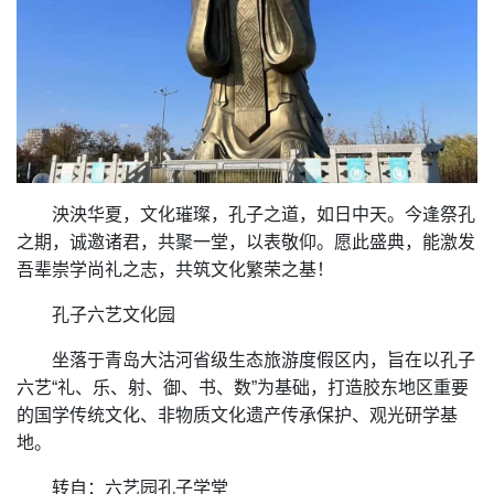
泱泱华夏，文化璀璨，孔子之道，如日中天。今逢祭孔
之期，诚邀诸君，共聚一堂，以表敬仰。愿此盛典，能激发
吾辈崇学尚礼之志，共筑文化繁荣之基！
孔子六艺文化园
坐落于青岛大沽河省级生态旅游度假区内，旨在以孔子
六艺“礼、乐、射、御、书、数”为基础，打造胶东地区重要
的国学传统文化、非物质文化遗产传承保护、观光研学基
地。
转自：六艺园孔子学堂