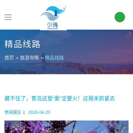
精品线路
首页
旅游攻略
精品线路
藏不住了，青岛这里“紫”定要火！这周末抓紧去
休闲娱乐
|
2026-04-23