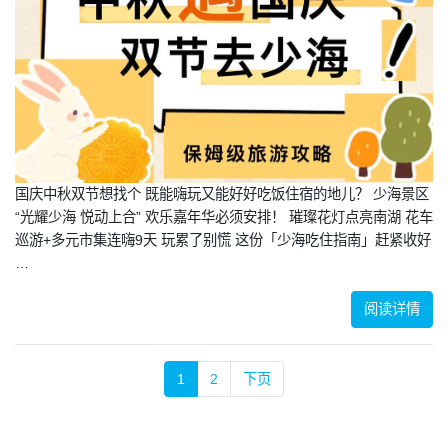
国庆中秋双节想找个 既能嗨玩又能好好吃饭住宿的地儿？ 少海景区
“光耀少海 悦动上合” 欢乐嘉年华必须安排！ 璀璨花灯点亮南湖 花车
巡游+多元市集连嗨9天 玩累了别慌 这份「少海吃住指南」赶紧收好
…
阅读详情
1
2
下页