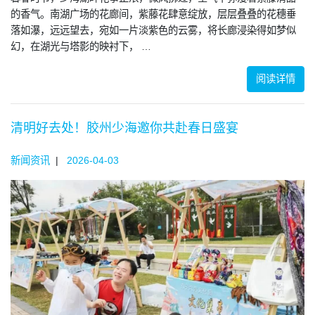
的香气。南湖广场的花廊间，紫藤花肆意绽放，层层叠叠的花穗垂
落如瀑，远远望去，宛如一片淡紫色的云雾，将长廊浸染得如梦似
幻，在湖光与塔影的映衬下， …
阅读详情
清明好去处！胶州少海邀你共赴春日盛宴
新闻资讯
|
2026-04-03