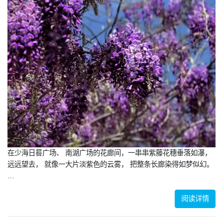
在少海日晷广场、 南湖广场的花廊间，一串串紫藤花穗垂落如瀑，
远远望去， 就像一大片淡紫色的云雾， 把整条长廊染得如梦似幻。
…
阅读详情