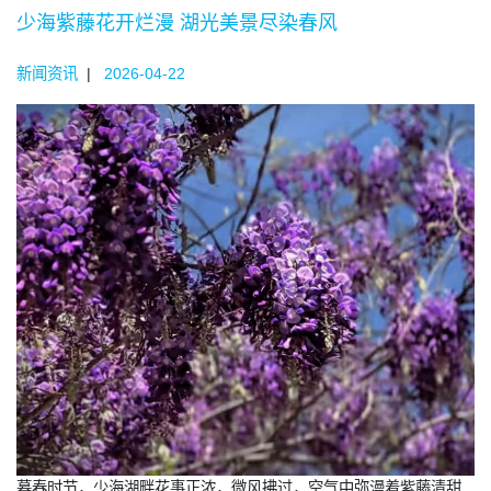
少海紫藤花开烂漫 湖光美景尽染春风
新闻资讯
|
2026-04-22
暮春时节，少海湖畔花事正浓，微风拂过，空气中弥漫着紫藤清甜