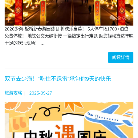
2026少海·板桥新春游园荟 即将欢乐启幕！ 5大停车场1700+泊位
免费停放！ 地铁公交无缝衔接 一篇搞定出行难题 助您轻松直达年味
十足的欢乐现场！ …
阅读详情
双节去少海！“吃住不踩雷”承包你9天的快乐
旅游攻略
|
2025-09-27