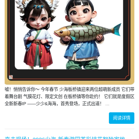
嘘！悄悄告诉你～ 今年春节 少海板桥镇迎来两位超萌新成员 它们带
着舞台剧 气膜花灯、限定文创 在板桥镇等你赴约！ 它们就是度假区
全新新春IP ——少少&海海，首秀登场，正式出道！ …
阅读详情