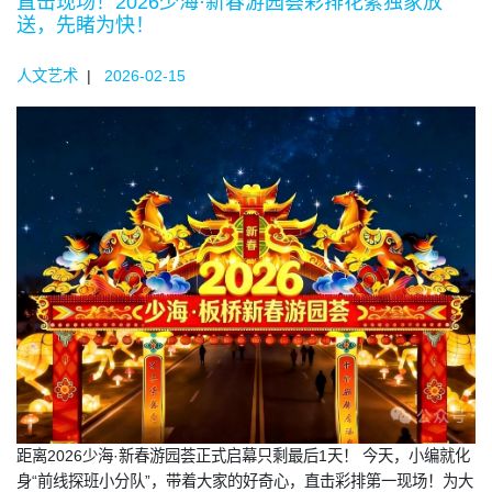
直击现场！2026少海·新春游园荟彩排花絮独家放
送，先睹为快！
人文艺术
|
2026-02-15
距离2026少海·新春游园荟正式启幕只剩最后1天！ 今天，小编就化
身“前线探班小分队”，带着大家的好奇心，直击彩排第一现场！为大