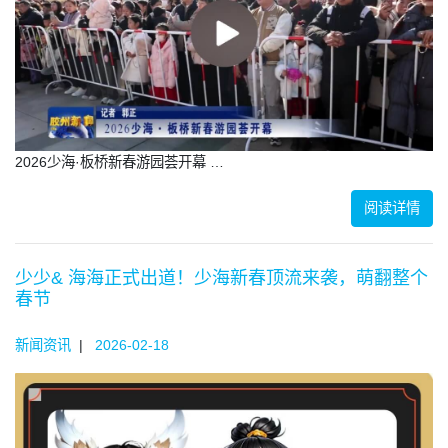
2026少海·板桥新春游园荟开幕 …
阅读详情
少少& 海海正式出道！少海新春顶流来袭，萌翻整个
春节
新闻资讯
|
2026-02-18