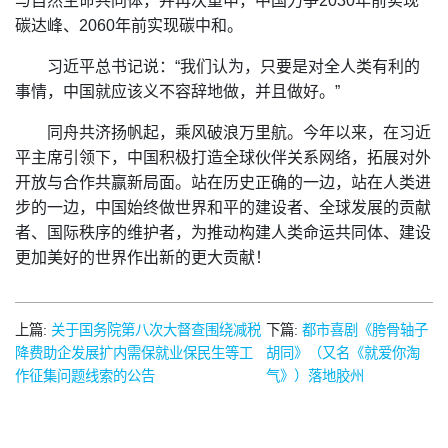
与自然生命共同体，并再次重申，中国力争2030年前实现
碳达峰、2060年前实现碳中和。
习近平总书记说：“我们认为，只要是对全人类有利的
事情，中国就应该义不容辞地做，并且做好。”
同舟共济扬帆起，乘风破浪万里航。今年以来，在习近
平主席引领下，中国积极打造全球伙伴关系网络，拓展对外
开放与合作共赢新局面。站在历史正确的一边，站在人类进
步的一边，中国始终做世界和平的建设者、全球发展的贡献
者、国际秩序的维护者，为推动构建人类命运共同体、建设
更加美好的世界作出新的更大贡献！
上篇:
关于国务院第八次大督查围绕减税
下篇:
都市喜剧《胯骨轴子
降费助企发展扩内需保就业保民生等工
胡同》（又名《就爱你淘
作征集问题线索的公告
气》）落地胶州