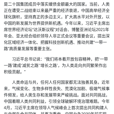
是二十国集团成员中落实缓债金额最大的国家。当前，人类
正在遭受二战结束以来最严重的经济衰退，中国高举经济全
球化旗帜，坚持真正的多边主义，扩大高水平对外开放，以
中国的新发展为世界提供新机遇。今年以来，习近平主席出
席世界经济论坛“达沃斯议程”对话会、博鳌亚洲论坛2021年
年会、亚太经合组织领导人非正式会议等重要会议，提出深
化区域经济一体化、把握科技创新机遇、推动共建“一带一
路”高质量发展等重要主张。
习近平总书记说：“我们将本着开放包容精神，把‘一带
一路’建成‘减贫之路’‘增长之路’，为人类走向共同繁荣作出
积极贡献。”
人类命运与共，任何人任何国家都无法独善其身。近年
来，气候变化、生物多样性丧失、荒漠化加剧、极端气候事
件频发，给人类生存和发展带来严峻挑战。面对共同挑战，
中国着眼人类共同利益，引领全球破解环境治理难题。今年
4月，习近平主席在领导人气候峰会上首次提出共同构建人