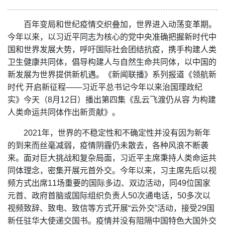
百年变局和世纪疫情交织叠加，世界进入动荡变革期。
今年以来，以习近平同志为核心的党中央准确把握新时代中
国和世界发展大势，呼吁国际社会团结抗疫，携手构建人类
卫生健康共同体，倡导构建人与自然生命共同体，以中国的
新发展为世界提供新机遇。《新闻联播》系列报道《领航新
时代 开启新征程——习近平总书记今年以来治国理政纪
实》今天（8月12日）播出第四集《乱云飞渡仍从容 为构建
人类命运共同体作出新贡献》。
2021年，世界的不稳定性和不确定性并没有因为新年
的到来而丝毫减弱，疫情阴霾仍未散去，各种风浪不断袭
来。面对巨大挑战和复杂局面，习近平主席秉持人类命运共
同体理念，密集开展元首外交。今年以来，习主席先后以视
频方式出席11场重要的国际多边、双边活动，同49位国家
元首、政府首脑或国际组织负责人50次通电话，50多次以
视频致辞、致电、致信等方式开展“云外交”活动，接受29国
新任驻华大使递交国书。疫情并没有阻隔中国特色大国外交