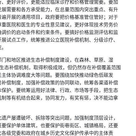
行、更好评价，更能适应临床诊疗和价格管理需要。要加
发展需要和各方承受能力，在总量范围内突出重点、有升
普遍开展的通用项目，政府要把价格基准管住管好；对于
尊重医院和医生的专业性意见建议，更好体现技术劳务价
确调价的启动条件和约束条件。要搞好价格监测评估和监
开展试点工作，统筹推进公立医院补偿机制、分级诊疗、
应。
部门和地区推进生态补偿制度建设，在森林、草原、湿
了生态补偿机制，取得积极成效，但仍然存在补偿覆盖范围
关主体协调难度大等问题。要围绕加快推动绿色低碳发
类补偿制度，加强补偿政策的协同联动，统筹各渠道补偿
体保护。要统筹运用好法律、行政、市场等手段，把生态
机制等有机结合起来，协同发力，有奖有惩，决不能边拿
化遗产屡遭破坏、拆除等突出问题，加强制度顶层设计，
既要保护单体建筑，也要保护街巷街区、城镇格局，还要
化各级党委和政府在城乡历史文化保护传承中的主体责