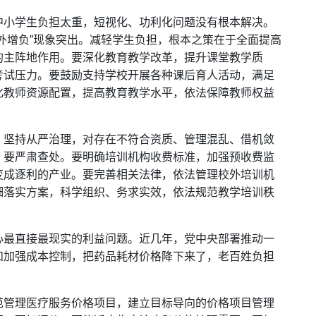
中小学生负担太重，短视化、功利化问题没有根本解决。
外增负”现象突出。减轻学生负担，根本之策在于全面提高
的主阵地作用。要深化教育教学改革，提升课堂教学质
考试压力。要鼓励支持学校开展各种课后育人活动，满足
化教师资源配置，提高教育教学水平，依法保障教师权益
，坚持从严治理，对存在不符合资质、管理混乱、借机敛
，要严肃查处。要明确培训机构收费标准，加强预收费监
变成逐利的产业。要完善相关法律，依法管理校外培训机
细落实方案，科学组织、务求实效，依法规范教学培训秩
心最直接最现实的利益问题。近几年，党中央部署推动一
和加强成本控制，把药品耗材价格降下来了，老百姓负担
范管理医疗服务价格项目，建立目标导向的价格项目管理