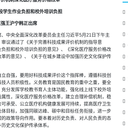
段学生作业负担和校外培训负担
克强王沪宁韩正出席
、中央全面深化改革委员会主任习近平5月21日下午主
，审议通过了《关于完善科技成果评价机制的指导意
业负担和校外培训负担的意见》、《深化医疗服务价格改
改革的意见》、《关于在城乡建设中加强历史文化保护传
自立自强，要用好科技成果评价这个指挥棒，遵循科技创
科技人员积极性。义务教育是国民教育的重中之重，要全
，充分发挥学校教书育人主体功能，强化线上线下校外培
益属性，深化医疗服务价格改革，建立合理补偿机制，稳
金可承受、公立医疗机构健康发展可持续，提高医疗卫生
总体目标，加强同碳达峰、碳中和目标任务衔接，进一步
偿的政策导向作用。要本着对历史负责、对人民负责的态
乡历史文化保护传承体系。