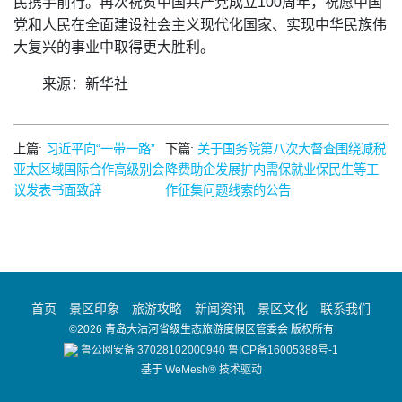
民携手前行。再次祝贺中国共产党成立100周年，祝愿中国
党和人民在全面建设社会主义现代化国家、实现中华民族伟
大复兴的事业中取得更大胜利。
来源：新华社
上篇:
习近平向“一带一路”
下篇:
关于国务院第八次大督查围绕减税
亚太区域国际合作高级别会
降费助企发展扩内需保就业保民生等工
议发表书面致辞
作征集问题线索的公告
首页
景区印象
旅游攻略
新闻资讯
景区文化
联系我们
©2026 青岛大沽河省级生态旅游度假区管委会 版权所有
鲁公网安备 37028102000940
鲁ICP备16005388号-1
基于
WeMesh® 技术驱动