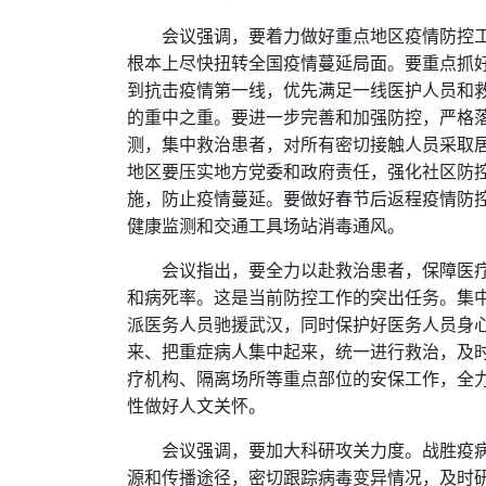
会议强调，要着力做好重点地区疫情防控
根本上尽快扭转全国疫情蔓延局面。要重点抓
到抗击疫情第一线，优先满足一线医护人员和
的重中之重。要进一步完善和加强防控，严格
测，集中救治患者，对所有密切接触人员采取
地区要压实地方党委和政府责任，强化社区防
施，防止疫情蔓延。要做好春节后返程疫情防
健康监测和交通工具场站消毒通风。
会议指出，要全力以赴救治患者，保障医
和病死率。这是当前防控工作的突出任务。集
派医务人员驰援武汉，同时保护好医务人员身
来、把重症病人集中起来，统一进行救治，及
疗机构、隔离场所等重点部位的安保工作，全
性做好人文关怀。
会议强调，要加大科研攻关力度。战胜疫
源和传播途径，密切跟踪病毒变异情况，及时