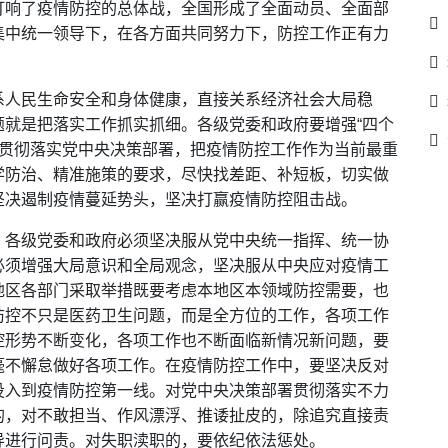
打响了疫情防控的总体战，全国形成了全面动员、全面部
集中统一领导下，在各方面共同努力下，防控工作正有力
系人民生命安全和身体健康，直接关系经济社会大局稳
就是把落实工作抓实抓细。各级党委和政府要增强“四个
认真贯彻落实党中央决策部署，把疫情防控工作作为当前最重
学防治、精准施策的要求，尽快找差距、补短板，切实做
坚决遏制疫情蔓延势头，坚决打赢疫情防控阻击战。
。各级党委和政府必须坚决服从党中央统一指挥、统一协
必须增强大局意识和全局观念，坚决服从中央应对疫情工
地区各部门采取举措既要考虑本地区本领域防控需要，也
防控不只是医药卫生问题，而是全方位的工作，各项工作
控形势不断变化，各项工作也不断面临新情况新问题，要
毫不懈怠做好各项工作。在疫情防控工作中，要坚决反对
投入到疫情防控第一线。对党中央决策部署贯彻落实不力
的，对不敢担当、作风漂浮、推诿扯皮的，除追究直接责
导进行问责。对失职渎职的，要依纪依法惩处。