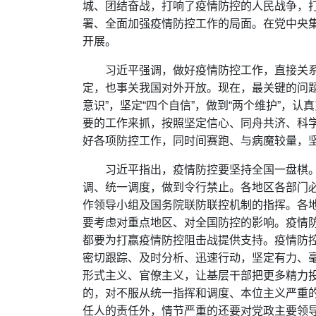
城、团结奋战，打响了疫情防控的人民战争，
署、全面加强疫情防控工作的局面。在党中央
开展。
习近平强调，做好疫情防控工作，直接关
定，也事关我国对外开放。现在，最关键的问题
意识”，坚定“四个自信”，做到“两个维护”，
要的工作来抓，按照坚定信心、同舟共济、科
好各项防控工作，同时间赛跑、与病魔较量，
习近平指出，疫情防控要坚持全国一盘棋
调、统一调度，做到令行禁止。各地区各部门
作领导小组及国务院联防联控机制的指挥。各
要考虑对重点地区、对全国防控的影响。疫情
都要为打赢疫情防控阻击战提供支持。疫情防
密切跟踪、及时分析、迅速行动，坚定有力、
形式主义、官僚主义，让基层干部把更多精力
的，对不服从统一指挥和调度、本位主义严重
任人的责任外，情节严重的还要对党政主要领