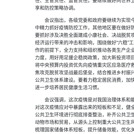
任、主管责任、监管责任。要继续做好同世界
享和防控策略协调。
会议指出，各级党委和政府要继续为实现
中精力抓好疫情防控工作，其他地区要在做好
要抓好涉及决胜全面建成小康社会、决战脱贫
经济运行带来的冲击和影响，围绕做好“六稳”
作的前提下，全力支持和组织推动各类生产企
力度，用好用足援企稳岗政策，加大新投资项
将中央预算内投资优先向疫情重灾区应急医疗
焦攻克脱贫攻坚战最后堡垒，结合推进乡村振
公共卫生体系建设。要着力稳定居民消费，加
进一步培养居民健康生活习惯。
会议强调，这次疫情是对我国治理体系和
对这次疫情应对中暴露出来的短板和不足，健
公共卫生环境进行彻底排查整治，补齐公共卫
动物市场和贸易，从源头上控制重大公共卫生
梳理国家储备体系短板，提升储备效能，优化