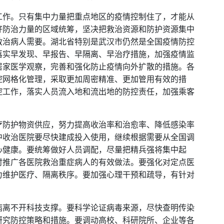
工作。只有集中力量把重点地区的疫情控制住了，才能从
好防治力量的区域统筹，坚决把救治资源和防护资源集中
救治病人需要。湖北省特别是武汉市仍然是全国疫情防控
落实早发现、早报告、早隔离、早治疗措施，加强疫情监
居家医学观察，完善和强化防止疫情向外扩散的措施。各
控网格化管理，采取更加周密精准、更加管用有效的措
控工作，落实人员流入地和流出地的防控责任，加强乘客
疗防护物资供应，努力提高收治率和治愈率、降低感染率
中收治医院要尽快建成投入使用，继续根据需要从全国调
心健康。要统筹做好人员调配，尽量把精兵强将集中起
时推广各医院救治重症病人的有效做法。要强化对定点医
力维护医疗、隔离秩序。要加强心理干预和疏导，有针对
病离不开科技支撑。要科学论证病毒来源，尽快查明传染
研究防控策略和措施。要调动高校、科研院所、企业等各