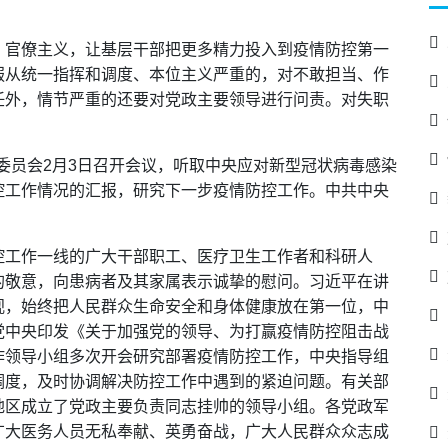
、官僚主义，让基层干部把更多精力投入到疫情防控第一
服从统一指挥和调度、本位主义严重的，对不敢担当、作
任外，情节严重的还要对党政主要领导进行问责。对失职
务委员会2月3日召开会议，听取中央应对新型冠状病毒感染
控工作情况的汇报，研究下一步疫情防控工作。中共中央
控工作一线的广大干部职工、医疗卫生工作者和科研人
的敬意，向患病者及其家属表示诚挚的慰问。习近平在讲
视，始终把人民群众生命安全和身体健康放在第一位，中
党中央印发《关于加强党的领导、为打赢疫情防控阻击战
作领导小组多次开会研究部署疫情防控工作，中央指导组
调度，及时协调解决防控工作中遇到的紧迫问题。有关部
地区成立了党政主要负责同志挂帅的领导小组。各党政军
广大医务人员无私奉献、英勇奋战，广大人民群众众志成