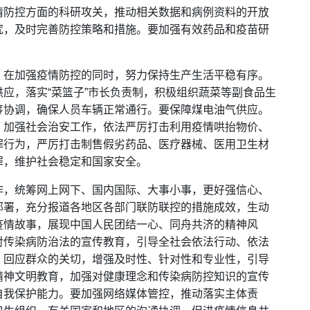
情防控方面的科研攻关，推动相关数据和病例资料的开放
究，及时完善防控策略和措施。要加强有效药品和疫苗研
。在加强疫情防控的同时，努力保持生产生活平稳有序。
应，落实“菜篮子”市长负责制，积极组织蔬菜等副食品生
筹协调，确保人员车辆正常通行。要保障煤电油气供应。
，加强社会治安工作，依法严厉打击利用疫情哄抬物价、
罪行为，严厉打击制售假劣药品、医疗器械、医用卫生材
罪，维护社会稳定和国家安全。
作，统筹网上网下、国内国际、大事小事，更好强信心、
部署，充分报道各地区各部门联防联控的措施成效，生动
疫情故事，展现中国人民团结一心、同舟共济的精神风
对传染病防治法的宣传教育，引导全社会依法行动、依法
，回应群众的关切，增强及时性、针对性和专业性，引导
精神文明教育，加强对健康理念和传染病防控知识的宣传
自我保护能力。要加强网络媒体管控，推动落实主体责