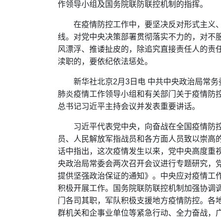
作领导小组及国务院联防联控机制的指挥。
在疫情防控工作中，要坚决反对形式主义
线。对党中央决策部署贯彻落实不力的，对不
风漂浮、推诿扯皮的，除追究直接责任人的责
渎职的，要依纪依法惩处。
新华社北京2月3日电 中共中央政治局常
肺炎疫情工作领导小组和有关部门关于疫情防
总书记习近平主持会议并发表重要讲话。
习近平代表党中央，向奋战在全国疫情防
员、人民解放军指战员和各方面人员致以崇高
话中指出，这次疫情发生以来，党中央高度重
央政治局常委会两次召开会议进行专题研究，
提供坚强政治保证的通知》。中央应对疫情工
积极开展工作。国务院联防联控机制加强协调
门各司其职，军队积极支援地方疫情防控。各
群机关和企事业单位等紧急行动、全力奋战，