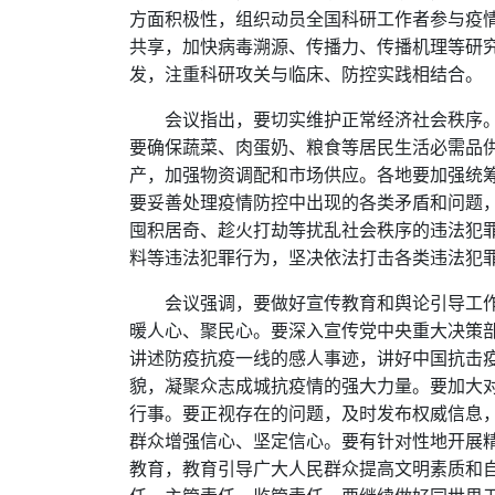
方面积极性，组织动员全国科研工作者参与疫
共享，加快病毒溯源、传播力、传播机理等研
发，注重科研攻关与临床、防控实践相结合。
会议指出，要切实维护正常经济社会秩序
要确保蔬菜、肉蛋奶、粮食等居民生活必需品供
产，加强物资调配和市场供应。各地要加强统
要妥善处理疫情防控中出现的各类矛盾和问题
囤积居奇、趁火打劫等扰乱社会秩序的违法犯
料等违法犯罪行为，坚决依法打击各类违法犯
会议强调，要做好宣传教育和舆论引导工
暖人心、聚民心。要深入宣传党中央重大决策
讲述防疫抗疫一线的感人事迹，讲好中国抗击
貌，凝聚众志成城抗疫情的强大力量。要加大
行事。要正视存在的问题，及时发布权威信息
群众增强信心、坚定信心。要有针对性地开展
教育，教育引导广大人民群众提高文明素质和