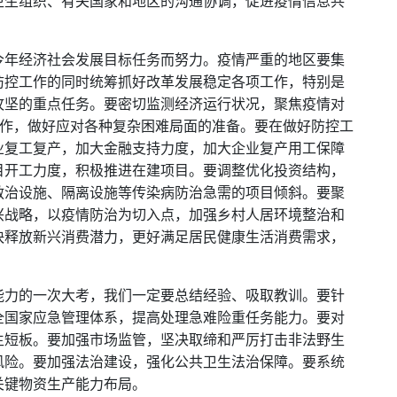
卫生组织、有关国家和地区的沟通协调，促进疫情信息共
今年经济社会发展目标任务而努力。疫情严重的地区要集
防控工作的同时统筹抓好改革发展稳定各项工作，特别是
攻坚的重点任务。要密切监测经济运行状况，聚焦疫情对
工作，做好应对各种复杂困难局面的准备。要在做好防控工
业复工复产，加大金融支持力度，加大企业复产用工保障
目开工力度，积极推进在建项目。要调整优化投资结构，
救治设施、隔离设施等传染病防治急需的项目倾斜。要聚
兴战略，以疫情防治为切入点，加强乡村人居环境整治和
快释放新兴消费潜力，更好满足居民健康生活消费需求，
能力的一次大考，我们一定要总结经验、吸取教训。要针
全国家应急管理体系，提高处理急难险重任务能力。要对
生短板。要加强市场监管，坚决取缔和严厉打击非法野生
风险。要加强法治建设，强化公共卫生法治保障。要系统
关键物资生产能力布局。