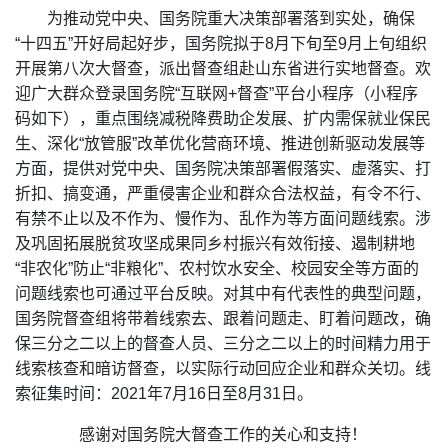
为推动党中央、国务院重大决策部署落到实处，确保
“十四五”开好局起好步，国务院拟于8月下旬至9月上旬组织
开展第八次大督查，派出督查组赴山东省进行实地督查。欢
迎广大群众登录国务院“互联网+督查”平台小程序（小程序
码如下），重点围绕减税降费助企发展、扩内需保就业保民
生、深化“放管服”改革优化营商环境、推进创新驱动发展等
方面，提供对党中央、国务院决策部署假落实、虚落实、打
折扣、搞变通，严重侵害企业和群众合法权益，有令不行、
有禁不止以及不作为、慢作为、乱作为等方面问题线索。涉
及巩固拓展脱贫攻坚成果同乡村振兴有效衔接、遏制耕地
“非农化”防止“非粮化”、农村饮水安全、校园安全等方面的
问题线索也可通过平台反映。对其中有代表性的典型问题，
国务院督查组将带着线索去、跟着问题走、盯着问题改，确
保三分之二以上的督查人员、三分之二以上的时间精力用于
线索核查和暗访督查，以实际行动回应企业和群众关切。线
索征集时间：2021年7月16日至8月31日。
感谢对国务院大督查工作的关心和支持！