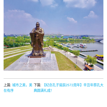
上篇:
城市之美，美
下篇:
【纪念孔子诞辰2572周年】辛丑年祭孔大
在有序
典圆满礼成！