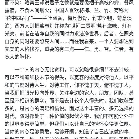
而不染；骆宾王却说君子之德就是要像栖于高枝的蝉，餐风
露宿，不食人间烟火；中国人喜欢将梅、兰、竹、菊称为
“花中四君子”——兰吐幽香，梅具傲骨，竹秉坚韧，菊意淡
泊；西方人则把盐与灯并称为“世间二贤明”盐有滋味，灯有
光亮，前者在洁净自我的同时力求洁净世界，后者，在照亮
自身的同时还要照亮人间……而在我看来，一个人要想达到
完美的人格修养，重要的有三点——仁、勇、智。仁者，有
宽大的胸怀。
一个人的内心无比宽和，可以忽略很多细节不去计较，
可以不纠缠细枝末节的得失，以宽容的态度对待他人，以平
和的气度对待人生、对待工作，仰不愧于天，俯不愧于人。
当我们把眼光投向外界，关注身边的家人、朋友、团队，甚
至是不相识的群众，而不是去计较个人得失时，我们收获更
多的，是内心的满足和愉悦。面对这个丰富的、多元选择的
时代，随时都处于一种价值的起伏之中，我们不可能让外在
的世界变得更简单，但我们可以让自己的情怀变得更仁厚。
当你的内心足够勇敢，足够开阔，知道了自己应该做的事，