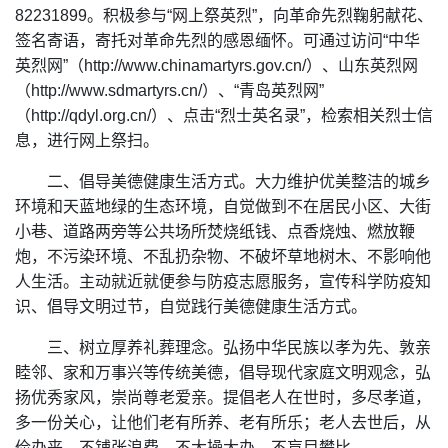
82231899。积极参与“网上祭英烈”，向革命先烈鞠躬献花、
签名寄语，寄托对革命先烈的感恩缅怀。可通过访问“中华
英烈网”（http://www.chinamartyrs.gov.cn/）、山东英烈网
（http://www.sdmartyrs.cn/）、“青岛英烈网”
（http://qdyl.org.cn/）、点击“烈士英名录”，检索相关烈士信
息，进行网上祭扫。
二、倡导美德健康生活方式。大力维护优美整洁的城乡
环境和天蓝地绿的生态环境，自觉做到不在居民小区、大街
小巷、道路两旁等公共场所焚烧纸钱、点香烧烛、燃放鞭
炮，不污染环境、不乱扔杂物、不破坏草地树木、不影响他
人生活。主动就近就便参与防疫志愿服务，宣传科学防疫知
识、倡导文明过节，自觉践行美德健康生活方式。
三、树立厚养礼葬理念。弘扬中华民族以孝为先、敦亲
睦邻、家和万事兴等传统美德，倡导现代家庭文明观念，弘
扬优秀家风，崇尚尊老爱亲。提倡老人在世时，多尽孝道，
多一份关心，让他们老有所养、老有所乐；老人去世后，从
俭办丧，不铺张浪费，不大操大办，不盲目攀比。