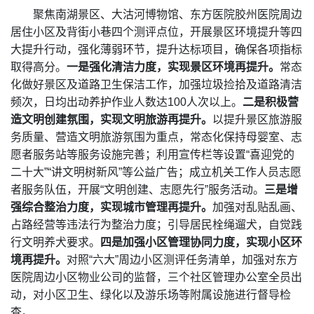
聚焦南湖景区、大沽河博物馆、东方医院胶州医院周边
居住小区及背街小巷四个测评点位，开展景区环境提升等四
大提升行动，强化薄弱环节，提升达标项目，确保各项指标
取得高分。
一是强化清洁力度，实现景区环境再提升。
常态
化做好景区及道路卫生保洁工作，加强垃圾捡拾及道路清洁
频次，日均出动养护作业人数达100人次以上。
二是积极营
造文明创建氛围，实现文明旅游再提升。
以提升景区旅游服
务质量、营造文明旅游氛围为重点，常态化保持母婴室、志
愿者服务站等服务设施完善；利用宣传栏等设置“喜迎党的
二十大”“讲文明树新风”等公益广告；成立机关工作人员志愿
者服务队伍，开展“文明创建、志愿先行”服务活动。
三是增
强综合整治力度，实现城市管理再提升。
加强对乱贴乱画、
占路经营等违法行为整治力度；引导居民栓绳遛犬，自觉践
行文明养犬要求。
四是加强小区管理协同力度，实现小区环
境再提升。
对照“六大”周边小区测评任务清单，加强对东方
医院周边小区物业公司的监督，三个社区管理办公室全员出
动，对小区卫生、绿化以及游乐场等附属设施进行督导检
查。