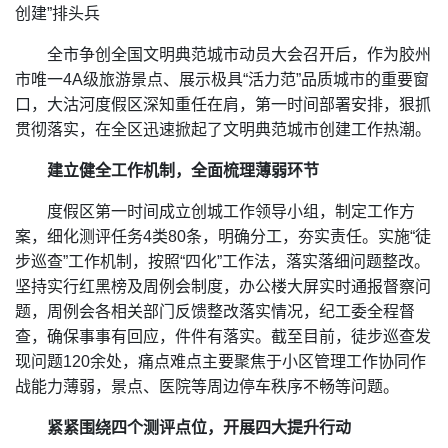
创建”排头兵
全市争创全国文明典范城市动员大会召开后，作为胶州
市唯一4A级旅游景点、展示极具“活力范”品质城市的重要窗
口，大沽河度假区深知重任在肩，第一时间部署安排，狠抓
贯彻落实，在全区迅速掀起了文明典范城市创建工作热潮。
建立健全工作机制，全面梳理薄弱环节
度假区第一时间成立创城工作领导小组，制定工作方
案，细化测评任务4类80条，明确分工，夯实责任。实施“徒
步巡查”工作机制，按照“四化”工作法，落实落细问题整改。
坚持实行红黑榜及周例会制度，办公楼大屏实时通报督察问
题，周例会各相关部门反馈整改落实情况，纪工委全程督
查，确保事事有回应，件件有落实。截至目前，徒步巡查发
现问题120余处，痛点难点主要聚焦于小区管理工作协同作
战能力薄弱，景点、医院等周边停车秩序不畅等问题。
紧紧围绕四个测评点位，开展四大提升行动