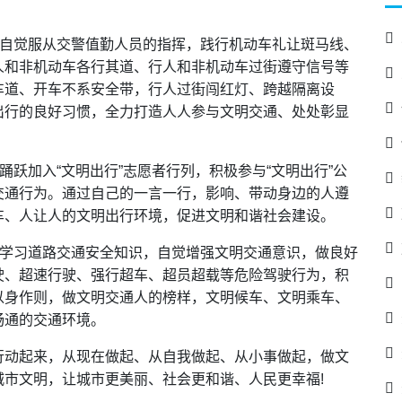
。自觉服从交警值勤人员的指挥，践行机动车礼让斑马线、
人和非机动车各行其道、行人和非机动车过街遵守信号等
车道、开车不系安全带，行人过街闯红灯、跨越隔离设
出行的良好习惯，全力打造人人参与文明交通、处处彰显
踊跃加入“文明出行”志愿者行列，积极参与“文明出行”公
交通行为。通过自己的一言一行，影响、带动身边的人遵
车、人让人的文明出行环境，促进文明和谐社会建设。
。学习道路交通安全知识，自觉增强文明交通意识，做良好
驶、超速行驶、强行超车、超员超载等危险驾驶行为，积
以身作则，做文明交通人的榜样，文明候车、文明乘车、
畅通的交通环境。
行动起来，从现在做起、从自我做起、从小事做起，做文
市文明，让城市更美丽、社会更和谐、人民更幸福!