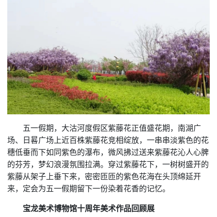
五一假期，大沽河度假区紫藤花正值盛花期，南湖广
场、日晷广场上近百株紫藤花竞相绽放，一串串淡紫色的花
穗低垂而下如同紫色的瀑布，微风拂过送来紫藤花沁人心脾
的芬芳，梦幻浪漫氛围拉满。穿过紫藤花下，一树树盛开的
紫藤从架子上垂下来，密密匝匝的紫色花海在头顶绵延开
来，定会为五一假期留下一份染着花香的记忆。
宝龙美术博物馆十周年美术作品回顾展