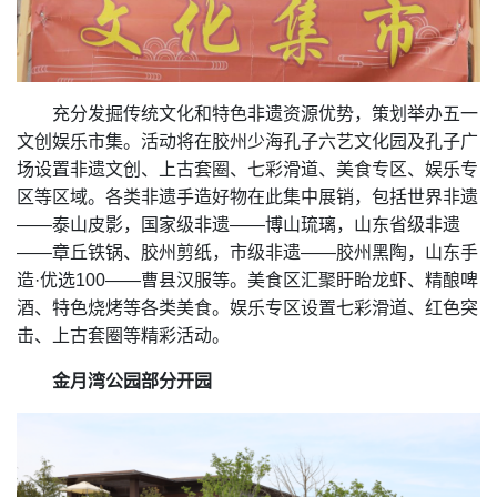
充分发掘传统文化和特色非遗资源优势，策划举办五一
文创娱乐市集。活动将在胶州少海孔子六艺文化园及孔子广
场设置非遗文创、上古套圈、七彩滑道、美食专区、娱乐专
区等区域。各类非遗手造好物在此集中展销，包括世界非遗
——泰山皮影，国家级非遗——博山琉璃，山东省级非遗
——章丘铁锅、胶州剪纸，市级非遗——胶州黑陶，山东手
造·优选100——曹县汉服等。美食区汇聚盱眙龙虾、精酿啤
酒、特色烧烤等各类美食。娱乐专区设置七彩滑道、红色突
击、上古套圈等精彩活动。
金月湾公园部分开园