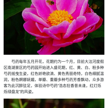
芍药每年五月开花，花期约为一个月，目前大沽河度假
区南湖景区的芍药园开始进入盛花期，红、黄、白、粉多种
芍药摇曳生姿，红色娇艳欲滴、黄色秀丽奇特，白色细腻温
润，粉色婀娜妩媚，单瓣、重瓣多种芍药芳香飘动，众多游
客为此沉醉驻足，体验诗中芍药“浩态狂香昔未逢，红灯烁
烁绿盘龙”的风姿。