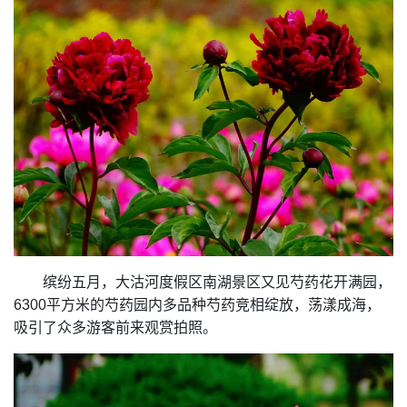
缤纷五月，大沽河度假区南湖景区又见芍药花开满园，
6300平方米的芍药园内多品种芍药竞相绽放，荡漾成海，
吸引了众多游客前来观赏拍照。