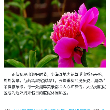
正值初夏出游好时节，少海湿地内花草溪流桥石舟帆，
处处皆景。芍药鸢尾姹紫嫣红，长堤垂柳摇曳多姿，湖边芦
苇挺拔翠绿，每一处湖岸美景都令人心旷神怡，大沽河度假
区成为近郊周末假日的度假休闲热区。