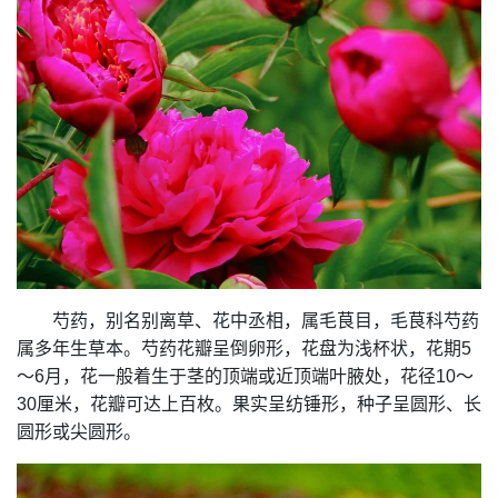
芍药，别名别离草、花中丞相，属毛茛目，毛茛科芍药
属多年生草本。芍药花瓣呈倒卵形，花盘为浅杯状，花期5
～6月，花一般着生于茎的顶端或近顶端叶腋处，花径10～
30厘米，花瓣可达上百枚。果实呈纺锤形，种子呈圆形、长
圆形或尖圆形。