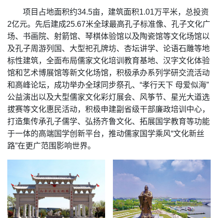
项目占地面积约34.5亩，建筑面积1.01万平米，总投资
2亿元。先后建成25.67米全球最高孔子标准像、孔子文化广
场、书画院、射箭馆、琴棋体验馆以及陶瓷馆等文化场馆以
及孔子周游列国、大型祀孔牌坊、杏坛讲学、论语石雕等地
标性建筑，全面布局儒家文化培训教育基地、汉字文化体验
馆和艺术博展馆等新文化场馆，积极承办系列学研交流活动
和高峰论坛，成功举办全球同步祭孔、“孝行天下 母爱似海”
公益演出以及大型儒家文化彩灯展会、风筝节、星光大道选
拔赛等文化惠民活动，积极申建副省级干部廉政培训中心，
打造集传承孔子儒学、弘扬齐鲁文化、拓展国学教育等功能
于一体的高端国学创新平台，推动儒家国学乘风“文化新丝
路”在更广范围影响世界。