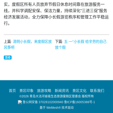
实，度假区所有人员放弃节假日休息时间靠在旅游服务一
线，并科学调配安保、保洁力量，持续深化“三进三促”服务
经济发展活动，全力保障小长假游览秩序和管理工作平稳运
行。
上篇:
清明小长假，来度假区放
下篇:
五·一”小长假 给辛劳的自己
风筝吧
放个假
活动
首页
景区印象
旅游攻略
新闻资讯
景区文化
联系我们
©2026 青岛大沽河省级生态旅游度假区管委会 版权所有
鲁公网安备 37028102000940
鲁ICP备16005388号-1
基于
WeMesh® 技术驱动