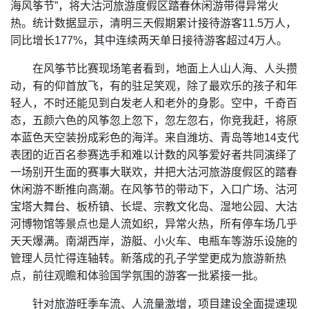
海风筝节”，将大沽河旅游度假区踏春休闲游带得异常火
热。统计数据显示，清明三天假期累计接待游客11.5万人，
同比增长177%，其中连续两天单日接待游客超过4万人。
在风筝节比赛现场笔者看到，地面上人山人海、人头攒
动，有的仰首放飞，有的驻足笑观，除了最欢乐的孩子和年
轻人，不时还能见到白发老人和老外的身影。空中，千奇百
态，五颜六色的风筝忽上忽下，忽左忽右，你竞我赶，将原
本蓝色天空装扮成彩色的海洋。来自潍坊、青岛等地14支代
表团的近百名参赛选手和难以计数的风筝爱好者共同演绎了
一场别开生面的赛事大联欢，并把大沽河旅游度假区的踏春
休闲游不断推向高潮。在风筝节的带动下，入口广场、沽河
宝塔大舞台、板桥镇、长堤、宗教文化岛、湿地公园、大沽
河博物馆等景点也是人流如织，异常火热，所有停车场几乎
天天爆满。南湖西岸，游艇、小火车、电瓶车等游乐设施的
管理人员忙得连轴转。新落成的孔子学堂更成为旅游新热
点，前往观瞻和体验国学氛围的游客一批紧接一批。
针对旅游旺季车流、人流量激增，项目建设全面提速现