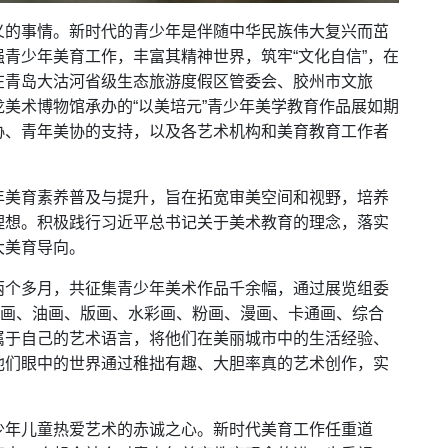
义的事情。新时代的青少年是伴随中华民族伟大复兴而茁
青少年美育工作，丰富其精神世界，筑牢“文化自信”，在
在青岛大沽河省级生态旅游度假区管委会、胶州市文旅
美术博物馆承办的“以美培元”青少年美学教育作品展如期
协、青年美协的支持，以及各艺术机构和美育教育工作者
年美育素养普及与提升，旨在拓宽审美空间和视野，培养
理想。积极践行习近平总书记关于美术教育的理念，落实
大美育导向。
两个多月，共征集青少年美术作品千余幅，通过展览组委
国画、油画、版画、水彩画、粉画、漫画、卡通画、综合
属于自己的艺术语言，将他们在美丽城市中的生活经验、
他们眼中的世界通过稚拙有趣、大胆率真的艺术创作，实
少年儿童热爱艺术的赤诚之心。新时代美育工作任重道