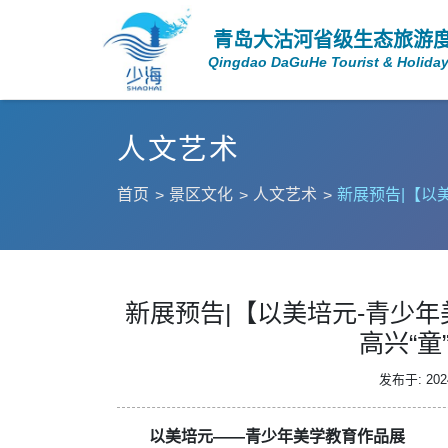
青岛大沽河省级生态旅游
Qingdao DaGuHe Tourist & Holiday
人文艺术
首页
景区文化
人文艺术
新展预告|【以
新展预告|【以美培元-青少
高兴“童
发布于: 2024
以美培元——青少年美学教育作品展