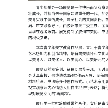
青少年举办一场展览是一件快乐而又有意
壮成长，并担当未来国家建设重任的一代。加强
美育实践中体悟成长，是全社会的共同责任。
局、市文联指导下，由胶州市关工委主办、宝龙
呈现在观者眼前。展览得到了胶州市美协、书
的积极参与。
本次青少年美学教育作品展，立足于青少
艺术感知力和创造精神，培育向美情怀和文化
以美育人、以美化人、以美润心、以美培元的
展览从前期策划、征稿到展览呈现，历时
会认真审核，最终遴选354幅作品入展，涵盖
材料绘画、书法等多种创作形式。小艺术家用
视觉观察及内心情感大胆自由地进行表达；将
现对展览空间的“再阐释”。
展厅里一幅幅笔触稚嫩的画作，背后是青