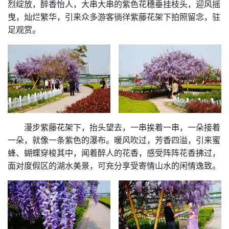
烈绽放，醉香怡人，大串大串的紫色花穗垂挂枝头，迎风摇
曳，灿烂繁华，引来众多游客徜徉紫藤花架下拍照留念，驻
足观赏。
漫步紫藤花架下，抬头望去，一串挨着一串，一朵接着
一朵，就像一条紫色的瀑布。暖风吹过，芳香四溢，引来蜜
蜂、蝴蝶穿梭其中，闻着醉人的花香，感受阵阵花香拂过，
面对度假区的湖水美景，可充分享受寄情山水的闲情逸致。