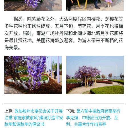
据悉，除紫藤花之外，大沽河度假区内樱花、芝樱花等
多种花种也正绚烂绽放，五月下旬，芍药花、月季花也将梯
次开放，届时，南湖广场牡丹园和北湖少海北路月季花廊将
是最佳赏花地，美丽花海盛放迎客，为游人带来不断档的花
海美景。
上篇:
政协胶州市委员会关于开展
下篇:
第六轮中德政府磋商举行
注重“家庭家教家风”建设打造平安
李克强：中德应当为开放、互
胶州和谐胶州的倡议书
利、共赢合作作出表率