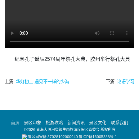
纪念孔子诞辰2574周年祭孔大典，胶州举行祭孔大典
上篇:
华灯初上 遇见不一样的少海
下篇:
论语学习
首页
景区印象
旅游攻略
新闻资讯
景区文化
联系我们
©2026 青岛大沽河省级生态旅游度假区管委会 版权所有
鲁公网安备 37028102000940
鲁ICP备16005388号-1