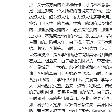
点，关于这方面的论述和著作，可谓林林总总
是，通过观察一个人所犯的错误来了解他。 这
态观人法、细节观人法、交友观人法还要管用
掩饰自己人性上的善恶、性格上的缺陷以及情
的；那些索贿受贿的人，必然是贪婪的；那些
过失中，不难察觉他们的本性。 乱世之中，群
主而事的。隋朝末年，由于杨广无道，天下大
德、萧铣、李渊等。当时，以李密势力最大。
以这样抉择，是从李密所犯过错对其做出判断
密为主。但后来，由于翟让贪财求货，李密便
举，显然是一个大错。杀掉创业者和推举他的
清了李密的真面目，开始心生他念。当时，瓦
食扔到道路上，李密也不阻止。贾润甫、李等
人，对他越发失望。后来，魏徵、程咬金、秦叔
的是战乱时期，贤臣择主而事的情况。由于历
平时期对下属的鉴别和重用。在此，领导者也可
如，君子待人宽厚，就算自己有过失，其原因
险，若是有人犯了错，他们肯定会小题大做，