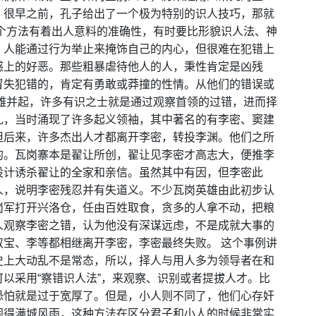
。很早之前，孔子给出了一个极为特别的识人技巧，那就
个方法有着出人意料的准确性，有时要比形貌识人法、神
。人能通过行为举止来掩饰自己的内心，但很难在犯错上
感上的好恶。那些粗暴虐待他人的人，秉性肯定是凶残
冒失犯错的，肯定有勇敢或莽撞的性情。从他们的错误或
雄并起，许多有识之士就是通过观察首领的过错，进而择
乱，当时涌现了许多起义领袖，其中著名的有李密、窦建
但后来，许多杰出人才都离开李密，转投李渊。他们之所
的。瓦岗寨本是翟让所创，翟让见李密才高志大，便推李
设计诱杀翟让的全家和亲信。虽然其中有因，但李密此
人，说明李密残忍并有失道义。不少瓦岗英雄由此初步认
岗军打开兴洛仓，任由百姓取食，贪多的人拿不动，把粮
人观察李密之错，认为他没有深谋远虑，不是成就大事的
宝、李等都相继离开李密，李密最终失败。 这个事例讲
史上大动乱不是常态，所以，择人与用人多为领导者在和
以采用“察错识人法”，来观察、识别或者提拔人才。比
恐怕就是过于宽厚了。但是，小人则不同了，他们心存奸
闹得满城风雨，这种方法在区分君子和小人的时候非常实