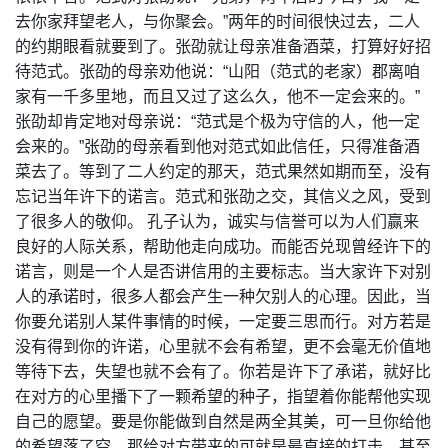
去你家拜望老人，与你聚会。”两年的时间很快过去，二人
的约期眼看就要到了。张劭就让母亲准备酒菜，打算好好招
待范式。张劭的母亲劝他说：“山阳（范式的老家）郡离咱
家有一千多里地，而且又过了这么久，他不一定会来的。”
张劭却肯定地对母亲说：“范式是个极为守信的人，他一定
会来的。”张劭的母亲看到他对范式如此信任，只得准备酒
菜去了。等到了二人约定的那天，范式果然如期而至，没有
忘记当年许下的诺言。范式和张劭之交，其信义之风，受到
了很多人的敬仰。 孔子认为，诚实与信誉可以为人们赢来
良好的人际关系，帮助他走向成功。而能否兑现曾经许下的
诺言，则是一个人是否讲信用的主要标志。当大家许下对别
人的承诺时，很多人都会产生一种欠别人的心理。因此，当
你要允诺别人某件事情的时候，一定要三思而行。对方若是
没有得到你的许诺，心里就不会有希望，更不会毫无价值地
等待下去，失望也就不会有了。你若是许下了承诺，就好比
在对方的心里播下了一颗希望的种子，指望着你能帮他实现
自己的愿望。要是你能做到自然是两全其美，可一旦你给他
的希望落了空，那给对方带来的可就是最直接的打击，甚至