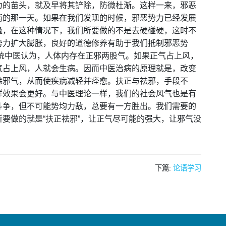
力的苗头，就及早将其铲除，防微杜渐。这样一来，邪恶
衡的那一天。如果在我们发现的时候，邪恶势力已经发展
量，在这种情况下，我们所要做的不是去硬碰硬，这时不
势力扩大膨胀，良好的道德修养有助于我们抵制邪恶势
统中医认为，人体内存在正邪两股气。如果正气占上风，
气占上风，人就会生病。因而中医治病的原理就是，改变
除邪气，从而使疾病减轻并痊愈。扶正与祛邪，手段不
样效果会更好。与中医理论一样，我们的社会风气也是有
斗争，但不可能势均力敌，总要有一方胜出。我们需要的
要做的就是“扶正祛邪”，让正气尽可能的强大，让邪气没
下篇:
论语学习