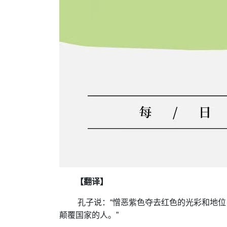
【翻译】
孔子说：“憎恶紫色夺去红色的光彩和地
颠覆国家的人。”