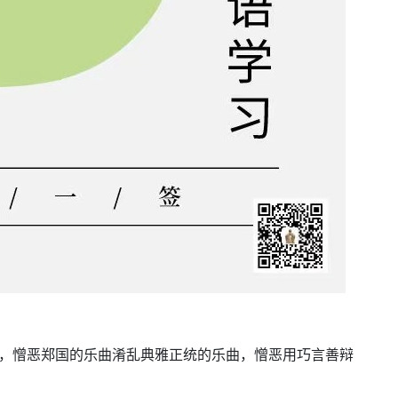
位，憎恶郑国的乐曲淆乱典雅正统的乐曲，憎恶用巧言善辩