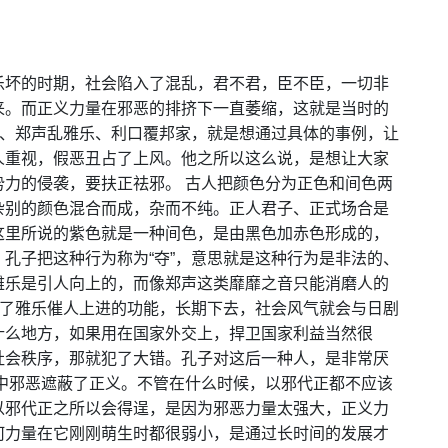
乐坏的时期，社会陷入了混乱，君不君，臣不臣，一切非
来。而正义力量在邪恶的排挤下一直萎缩，这就是当时的
朱、郑声乱雅乐、利口覆邦家，就是想通过具体的事例，让
人重视，假恶丑占了上风。他之所以这么说，是想让大家
力的侵袭，要扶正祛邪。 古人把颜色分为正色和间色两
杂别的颜色混合而成，杂而不纯。正人君子、正式场合是
这里所说的紫色就是一种间色，是由黑色加赤色形成的，
孔子把这种行为称为“夺”，意思就是这种行为是非法的、
雅乐是引人向上的，而像郑声这类靡靡之音只能消磨人的
乱了雅乐催人上进的功能，长期下去，社会风气就会与日剧
什么地方，如果用在国家外交上，捍卫国家利益当然很
社会秩序，那就犯了大错。孔子对这后一种人，是非常厌
中邪恶遮蔽了正义。不管在什么时候，以邪代正都不应该
以邪代正之所以会得逞，是因为邪恶力量太强大，正义力
何力量在它刚刚萌生时都很弱小，是通过长时间的发展才