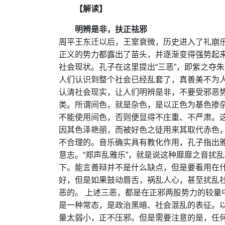
【解读】
明辨是非，扶正祛邪
周平王东迁以后，王室衰微，历史进入了礼崩
正义的势力都露出了苗头，并逐渐变得强势起
社会现状。孔子在这里提出“三恶”，即紫之夺
人们认识到整个社会已经乱套了，真善美不为
认清社会现实，让人们明辨是非，不要受邪恶势
类。所谓间色，就是杂色，是以正色为基色掺
不能使用间色，否则便显得不庄重、不严肃。
因其色泽艳丽，而被好色之徒用来其取代赤色，
不合理的。音乐确实具有教化作用，孔子指出
意志。“郑声乱雅乐”，就是说这种靡靡之音扰
下。能言善辩并不是什么缺点，但是要看用在
好，但是如果鼓动唇舌，祸乱人心，甚至扰乱
恶的。 上述三恶，都是在正邪两股势力的较量
是一种常态，是政治黑暗、社会混乱的表征。
量太弱小，正不压邪。但是需要注意的是，任