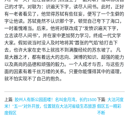
己的才学。对联为：识遍天下字，读尽人间书。此时，正好
有一老者看见了，他觉得苏轼有些狂妄，便写了一个生僻的
字让他读。苏轼竟然不认识那个字，顿觉自己夸下了海口，
一时羞愧难当。后来，他将对联改成了“发愤识遍天下字，
立志读尽人间书”，并在家中更加努力学习，终成一代文学
大家。假如说当时没人及时地将其“嚣张的气焰”给打击下
去，也许大家在史书上就找不到满腹经纶的苏东坡了。 凡
是大器之才，都有着远大的志向、渊博的知识、超强的能力
以及高尚的品德和顽强的毅力。一个人成才与否，与这些方
面的因素有着千丝万缕的关系。只要你能懂得其中的道理，
就不怕实现不了自己的抱负。
上篇:
胶州人有新公园逛喽！名叫金月湾，长约1500
下篇:
大沽河度
米！“五一”对外开放，位置就在大沽河省级生态旅游
假区五一精彩
度假区
不断