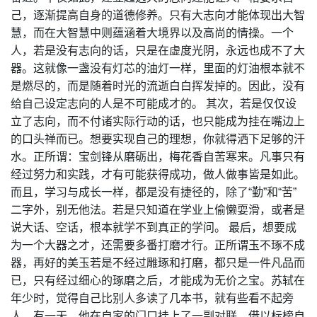
己，逐渐提高自身的道德修养。只有大志向才能体现出大智
慧，而在大智慧中则蕴涵着大境界以及高尚的情操。一个
人，若是没有志向的话，只是在虚度光阴，永远也成不了大
器。这就像一盏没有灯芯的油灯一样，里面的灯油根本就不
是燃尽的，而是随着时光的流逝白白挥发掉的。因此，没有
给自己设定志向的人是不可能成才的。 其次，若是仅仅设
立了志向，而不付诸实际行动的话，也只能成为挂在嘴边上
的口头禅而已。想要实现自己的理想，你就得洒下足够的汗
水。正所谓：宝剑锋从磨砺出，梅花香自苦寒来。凡事只有
经过努力和实践，才有可能获得成功，做人做事皆是如此。
而且，学习与成长一样，都是没有捷径的，除了“勤”和“苦”
二字外，别无他法。若是只知道在学业上偷懒耍滑，或者是
说大话、空话，根本就学不到真正的学问。 最后，想要成
为一个大器之才，还需要多番打磨才行。正所谓玉不琢不成
器，再好的美玉若是不经过雕琢和打磨，都只是一件凡品而
已，只有经过细心的琢磨之后，才能成为无价之宝。苏轼在
年少时，觉得自己比别人多读了几本书，就有些看不起旁
人。有一天，他在自家的门口挂上了一副对联，借以标榜自