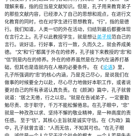
理解来看，指的应当是文献知识。但是，孔子用来教育弟子
的那些文献内容，已经渗入了自己的思想和观点，在进行文
化教育的同时，也在对学生进行思想教育。“行”，指的是德
行。我们知道，人类一切的外在活动，归结到最后都要体现
在言行之上。孔子以此教授学生，就是想让
弟子规
范自己的
言行。说好话，行好事，言行一致，久而久之，就会养成美
德。 “文”和“行”都属于外在的修养，孔子接下来教授的“忠”和
“信”则是内在的修养。外在的修养虽然是在为内在涵养打基
础，但其也是造就内在人格的必要条件。 在《
论语
》里，
孔子所强调的“忠”的核心内涵，乃是克己尽心，是说我们在
做事的时候要全力以赴，尽心尽力地做好本职工作，或者说
要对自己的所有承诺认真负责。在《颜渊》篇中，孔子就曾
说道：“居之无倦，行之以忠。”就是在告诫弟子，一定要勤
勉尽责、忠于职守，千万不能松懈倦怠。在孔子眼中，“忠”
就是一种孜孜以求、坚持不懈的敬业精神，是一种高度的责
任感。 至于“信”，其核心主旨就是诚实守信。在《为政》篇
中，孔子就曾言道：“人而无信，不知其可也。”在孔子眼
中，诚信是一个人立足于这个社会的根本，一个人若是失去