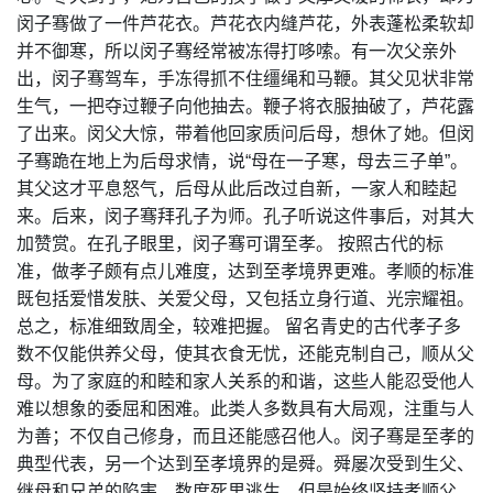
闵子骞做了一件芦花衣。芦花衣内缝芦花，外表蓬松柔软却
并不御寒，所以闵子骞经常被冻得打哆嗦。有一次父亲外
出，闵子骞驾车，手冻得抓不住缰绳和马鞭。其父见状非常
生气，一把夺过鞭子向他抽去。鞭子将衣服抽破了，芦花露
了出来。闵父大惊，带着他回家质问后母，想休了她。但闵
子骞跪在地上为后母求情，说“母在一子寒，母去三子单”。
其父这才平息怒气，后母从此后改过自新，一家人和睦起
来。后来，闵子骞拜孔子为师。孔子听说这件事后，对其大
加赞赏。在孔子眼里，闵子骞可谓至孝。 按照古代的标
准，做孝子颇有点儿难度，达到至孝境界更难。孝顺的标准
既包括爱惜发肤、关爱父母，又包括立身行道、光宗耀祖。
总之，标准细致周全，较难把握。 留名青史的古代孝子多
数不仅能供养父母，使其衣食无忧，还能克制自己，顺从父
母。为了家庭的和睦和家人关系的和谐，这些人能忍受他人
难以想象的委屈和困难。此类人多数具有大局观，注重与人
为善；不仅自己修身，而且还能感召他人。闵子骞是至孝的
典型代表，另一个达到至孝境界的是舜。舜屡次受到生父、
继母和兄弟的陷害，数度死里逃生，但是始终坚持孝顺父