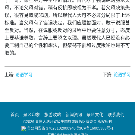
于严苛，某些地方甚至不近情理。古代孝子强调绝对服从父
母，不论父母对错，稍有反抗即被视为不孝。若父母决策失
误，很容易造成悲剧，所以现代人大可不必过分局限于上述
标准。当父母有了错误决定，我们应理智面对，敢于说服甚
至反对。当然，在说服或反对的过程中也要注意分寸，态度
上要恭谦尊敬，言辞上要晓之以理。虽然现代人已经没有必
要压制自己的个性和想法，但桀骜不驯和过度叛逆也是不可
取的。
上篇:
论语学习
下篇:
论语学习
首页
景区印象
旅游攻略
新闻资讯
景区文化
联系我们
©2026 青岛大沽河省级生态旅游度假区管委会 版权所有
鲁公网安备 37028102000940
鲁ICP备16005388号-1
基于
WeMesh® 技术驱动