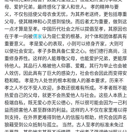
母、爱护兄弟，最终感化了家人和世人。 孝的精神与要
义，不仅包括使父母衣食无忧，为其养老送终，更包括尊重
父母，使其精神和心灵感到愉快。而后者尤为重要，做到这
一点才算是至孝。中国历代社会之所以提倡至孝，其原因也
在于孝一向被
儒家
认为是仁爱的根基，对个体和团体都具有
重要意义。 孝是爱心的表现，小则可以修身齐家，大则可
以使社会安定。孝子多数具备仁爱之心。他们德行高尚，注
重修身养性。这样的人能尊敬父母，也能爱护兄弟，更能厚
待他人。其品行人格被他人仰慕、爱戴，其行为举止也会被
人效仿，因此具有了巨大的感染力，社会也会因此而变得安
稳和睦。 孝是为人处世的根本和做人的基本要求，历来不
孝之人不仅不受人欢迎，多数还很难有所成。不孝者既不能
热爱自己的父母，就更不会热爱他人与社会。这些人本质上
极端自私，既无爱心亦无公德心，所以很可能会因为一己利
益而损害他人甚至群体的利益。这样的人不仅在家里难以得
到支持，在外界更难得到他人的信服与帮助，终究会因声名
狼藉受到公众抵制与孤立。 当然，古人至孝的标准未免过