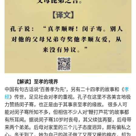
【解读】
至孝的境界
中国有句古话说“百善孝为先”，另有二十四孝的故事和《
孝
经
》传世，足见社会对孝的重视。孔子在这里不吝美言地极
力赞扬闵子骞，也正是由于其事亲至孝的缘故。 很多人可
能对闵子骞所知不多，但相信不少人对“鞭打芦花”的故事都
有所耳闻。据说闵子骞10岁时丧母，其父续弦再娶，后母带
来两个弟弟。后母对家里的三个儿子态度迥异，颇有偏私之
心。冬天到了，她为自己的孩子做了又厚又暖的棉衣，却为