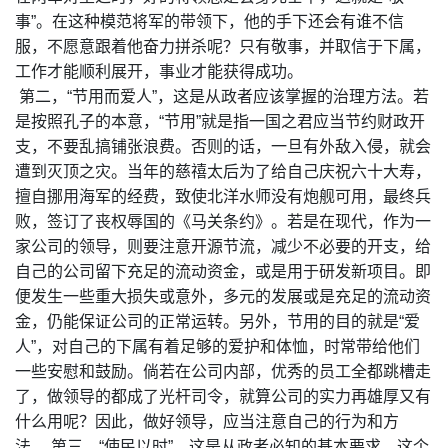
事”。在这种模范将军的带领下，他的手下还会有谁不信
服，不愿意跟着他奋力拼杀呢？只有敬事，并取信于下属，
工作才能顺利展开，事业才能获得成功。
第二，“节用而爱人”，这是从政者应该掌握的治理方法。若
是按照孔子的本意，“节用”就是指一国之君应当节约财政开
支，不要乱搞铺张浪费。否则的话，一旦有外敌入侵，就会
遭到灭顶之灾。当年的慈禧太后为了给自己庆祝六十大寿，
擅自挪用海军的经费，致使北洋水师没有炮舰可用，最终兵
败，签订了丧权辱国的《马关条约》。若是在现代，作为一
家公司的领导，则要注意开源节流，减少不必要的开支，给
自己的公司留下充足的流动资金，或是用于研发新项目。即
便发生一些重大损失或意外，多元的发展或是充足的流动资
金，仍能保证公司的正常运转。另外，节用的目的就是“爱
人”，对自己的下属有着足够的爱护和体恤，时常带给他们
一些安慰和鼓励。倘若在公司内部，优秀的员工全都跳槽走
了，做领导的都成了光杆司令，就算公司的实力再雄厚又有
什么用呢？因此，做好领导，应当注意自己的行为和方
法。 第三，“使民以时”，这是从政者必知的基本要求。这个