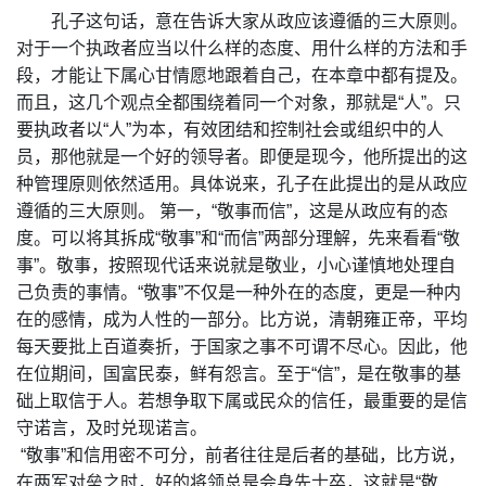
孔子这句话，意在告诉大家从政应该遵循的三大原则。
对于一个执政者应当以什么样的态度、用什么样的方法和手
段，才能让下属心甘情愿地跟着自己，在本章中都有提及。
而且，这几个观点全都围绕着同一个对象，那就是“人”。只
要执政者以“人”为本，有效团结和控制社会或组织中的人
员，那他就是一个好的领导者。即便是现今，他所提出的这
种管理原则依然适用。具体说来，孔子在此提出的是从政应
遵循的三大原则。 第一，“敬事而信”，这是从政应有的态
度。可以将其拆成“敬事”和“而信”两部分理解，先来看看“敬
事”。敬事，按照现代话来说就是敬业，小心谨慎地处理自
己负责的事情。“敬事”不仅是一种外在的态度，更是一种内
在的感情，成为人性的一部分。比方说，清朝雍正帝，平均
每天要批上百道奏折，于国家之事不可谓不尽心。因此，他
在位期间，国富民泰，鲜有怨言。至于“信”，是在敬事的基
础上取信于人。若想争取下属或民众的信任，最重要的是信
守诺言，及时兑现诺言。
“敬事”和信用密不可分，前者往往是后者的基础，比方说，
在两军对垒之时，好的将领总是会身先士卒，这就是“敬