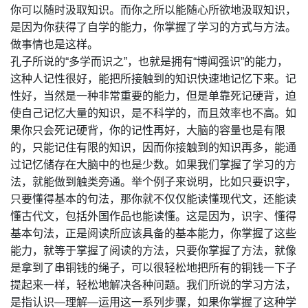
你可以随时汲取知识。而你之所以能随心所欲地汲取知识，
是因为你获得了自学的能力，你掌握了学习的方式与方法。
做事情也是这样。
孔子所说的“多学而识之”，也就是拥有“博闻强识”的能力，
这种人记性很好，能把所接触到的知识快速地记忆下来。记
性好，当然是一种非常重要的能力，但是单靠死记硬背，迫
使自己记忆大量的知识，是不科学的，而且效率也不高。如
果你只会死记硬背，你的记性再好，大脑的容量也是有限
的，只能记住有限的知识，因而你接触到的知识再多，能通
过记忆储存在大脑中的也是少数。如果我们掌握了学习的方
法，就能做到触类旁通。举个例子来说明，比如只要识字，
只要懂得基本的句法，那你就不仅仅能读懂现代文，还能读
懂古代文，包括外国作品也能读懂。这是因为，识字、懂得
基本句法，正是阅读所应该具备的基本能力，你掌握了这些
能力，就等于掌握了阅读的方法，只要你掌握了方法，就像
是拿到了串铜钱的绳子，可以很轻松地把所有的铜钱一下子
提起来一样，轻松地解决各种问题。我们所说的学习方法，
是指认识—理解—运用这一系列步骤，如果你掌握了这种学