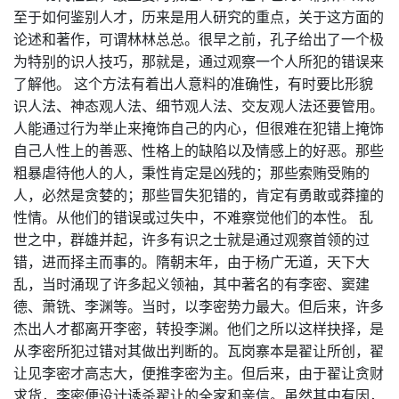
至于如何鉴别人才，历来是用人研究的重点，关于这方面的
论述和著作，可谓林林总总。很早之前，孔子给出了一个极
为特别的识人技巧，那就是，通过观察一个人所犯的错误来
了解他。 这个方法有着出人意料的准确性，有时要比形貌
识人法、神态观人法、细节观人法、交友观人法还要管用。
人能通过行为举止来掩饰自己的内心，但很难在犯错上掩饰
自己人性上的善恶、性格上的缺陷以及情感上的好恶。那些
粗暴虐待他人的人，秉性肯定是凶残的；那些索贿受贿的
人，必然是贪婪的；那些冒失犯错的，肯定有勇敢或莽撞的
性情。从他们的错误或过失中，不难察觉他们的本性。 乱
世之中，群雄并起，许多有识之士就是通过观察首领的过
错，进而择主而事的。隋朝末年，由于杨广无道，天下大
乱，当时涌现了许多起义领袖，其中著名的有李密、窦建
德、萧铣、李渊等。当时，以李密势力最大。但后来，许多
杰出人才都离开李密，转投李渊。他们之所以这样抉择，是
从李密所犯过错对其做出判断的。瓦岗寨本是翟让所创，翟
让见李密才高志大，便推李密为主。但后来，由于翟让贪财
求货，李密便设计诱杀翟让的全家和亲信。虽然其中有因，