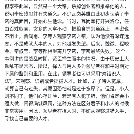
但李密此举，显然是一个大错。杀掉创业者和推举他的人，
说明李密残忍并有失道义。不少瓦岗英雄由此初步认清了李
密的真面目，开始心生他念。当时，瓦岗军打开兴洛仓，任
由百姓取食，贪多的人拿不动，把粮食扔到道路上，李密也
不阻止。贾润甫、李等人观察李密之错，认为他没有深谋远
虑，不是成就大事的人，对他越发失望。后来，魏徵、程咬
金、秦叔宝、李等都相继离开李密，李密最终失败。 这个
事例讲的是战乱时期，贤臣择主而事的情况。由于历史上大
动乱不是常态，所以，择人与用人多为领导者在和平时期对
下属的鉴别和重用。在此，领导者也可以采用“察错识人
法”，来观察、识别或者提拔人才。比如，君子待人宽厚，
就算自己有过失，其原因恐怕就是过于宽厚了。但是，小人
则不同了，他们心存奸险，若是有人犯了错，他们肯定会小
题大做，闹得满城风雨，这种方法在区分君子和小人的时候
非常实用。因此，领导者在择人时，不妨从观察过错入手，
寻找自己需要的人才。