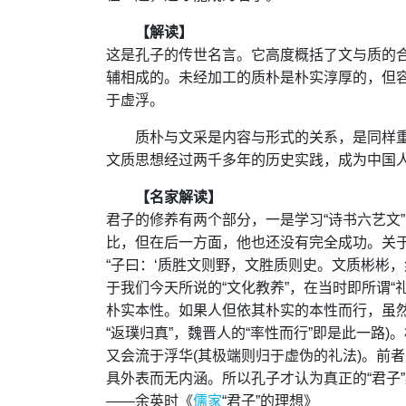
【解读】
这是孔子的传世名言。它高度概括了文与质的
辅相成的。未经加工的质朴是朴实淳厚的，但
于虚浮。
质朴与文采是内容与形式的关系，是同样
文质思想经过两千多年的历史实践，成为中国人
【名家解读】
君子的修养有两个部分，一是学习“诗书六艺文
比，但在后一方面，他也还没有完全成功。关于
“子曰：‘质胜文则野，文胜质则史。文质彬彬，然
于我们今天所说的“文化教养”，在当时即所谓“
朴实本性。如果人但依其朴实的本性而行，虽然
“返璞归真”，魏晋人的“率性而行”即是此一路
又会流于浮华(其极端则归于虚伪的礼法)。前
具外表而无内涵。所以孔子才认为真正的“君子”
——余英时《
儒家
“君子”的理想》