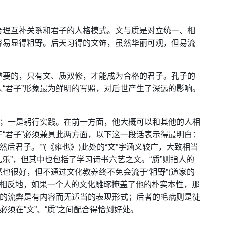
合理互补关系和君子的人格模式。文与质是对立统一、相
容易显得粗野。后天习得的文饰，虽然华丽可观，但易流
重要的，只有文、质双修，才能成为合格的君子。孔子的
“君子”形象最为鲜明的写照，对后世产生了深远的影响。
”；一是躬行实践。在前一方面，他大概可以和其他的人相
“君子”必须兼具此两方面，以下这一段话表示得最明白：
后君子。’”(《雍也》)此处的“文”字涵义较广，大致相当
礼乐”，但其中也包括了学习诗书六艺之文。“质”则指人的
也很好，但不通过文化教养终不免会流于“粗野”(道家的
)。相反地，如果一个人的文化雕琢掩盖了他的朴实本性，那
者的流弊是有内容而无适当的表现形式；后者的毛病则是徒
必须在“文”、“质”之间配合得恰到好处。