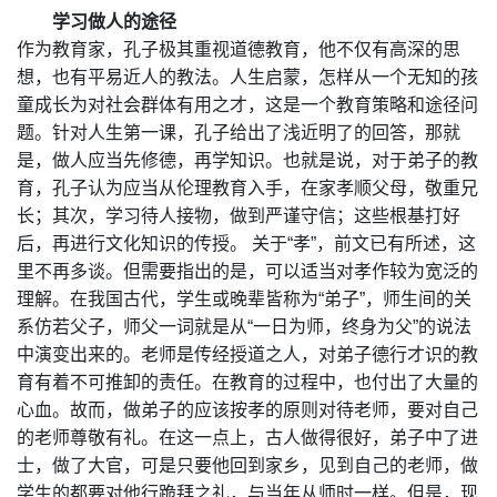
学习做人的途径
作为教育家，孔子极其重视道德教育，他不仅有高深的思
想，也有平易近人的教法。人生启蒙，怎样从一个无知的孩
童成长为对社会群体有用之才，这是一个教育策略和途径问
题。针对人生第一课，孔子给出了浅近明了的回答，那就
是，做人应当先修德，再学知识。也就是说，对于弟子的教
育，孔子认为应当从伦理教育入手，在家孝顺父母，敬重兄
长；其次，学习待人接物，做到严谨守信；这些根基打好
后，再进行文化知识的传授。 关于“孝”，前文已有所述，这
里不再多谈。但需要指出的是，可以适当对孝作较为宽泛的
理解。在我国古代，学生或晚辈皆称为“弟子”，师生间的关
系仿若父子，师父一词就是从“一日为师，终身为父”的说法
中演变出来的。老师是传经授道之人，对弟子德行才识的教
育有着不可推卸的责任。在教育的过程中，也付出了大量的
心血。故而，做弟子的应该按孝的原则对待老师，要对自己
的老师尊敬有礼。在这一点上，古人做得很好，弟子中了进
士，做了大官，可是只要他回到家乡，见到自己的老师，做
学生的都要对他行跪拜之礼，与当年从师时一样。但是，现