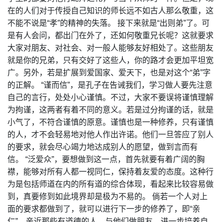
在的人们对于传授自己知识的师长远不如古人那么敬重，这
不能不说是“孝”的精神的失落。 接下来就是“出则弟”了。可
是有人会问，都出门在外了，还如何敬重兄长呢？这就要求
大家对朋友、对社会、对一般人能够友好相处了。这些朋友
就是你的兄弟，只有交好了这些人，你的路才会更加平坦宽
广。另外，若是扩展到爱国家、爱天下，也是对这个“弟”字
的正解。 “谨而信”，是孔子在告诫我们，学习做人要先注意
自己的言行，处处小心谨慎。不过，大家不要误将谨慎理解
为拘谨，这两者有着不同的意义。若是过分拘谨的话，就是
小气了，不符合谨慎的原意。谨慎也是一种修养，只有谨慎
的人，才不会轻易地对他人作出许诺。他们一旦答应了别人
的要求，就会尽心竭力地达成别人的愿望，做到言而有
信。 “泛爱众”，要想做到这一点，首先就要有着广阔的胸
襟，能够对所有人都一视同仁，保持着友爱的态度。这种行
为是包括师道在内的所有道的综合体现，看起来比较容易做
到，真要修到如此境界却是极为不易的。 倘若一个人对上
面的要求都做到了，就可以进行下一步的修养了，即“亲
仁”。亲近那些有道德的人，与他们做朋友，进一步培养自