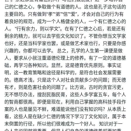
己的仁德之心，争取做个有道德的人。这也是孔子这句话的
主要目的。只有做到“孝”“弟”“信”“爱”，才会对自己的行为有
着良好的规范，成为一个人格健全的人，一个有仁德之心的
人。 “行有余力，则以学文”。在有了仁德之心后，若是还有
剩余的精力，就可以去学些文化知识了。不管你想当文学家
也好，还是当科学家也罢，或是做艺术家也行，只要是你感
兴趣的，你都可以去学。 总之，孔学的人生第一课便是做
人，要求从小就注重道德伦理上的修养。有了一定的道德基
础，再学习各种知识。显然，这是德育优先原则。事实证
明，这一教育策略和途径是科学的，是符合社会发展需要
的。德高才浅，只是这个人对社会贡献多少的问题；而无德
有才，则是危害社会的问题了。比方说，古时的贪官污吏，
无不想尽办法，搜刮民脂民膏，这些人多学富五车，每个人
的智商都很高。即便是现在，利用自己掌握的高科技手段作
案的人也是屡见不鲜，难道能说他们没有知识吗？从本质上
看，这些人是在缺少仁德的情况下学习了文化知识，属于本
末倒置的行径，所以他们很难成为一个好人。 知识对于一