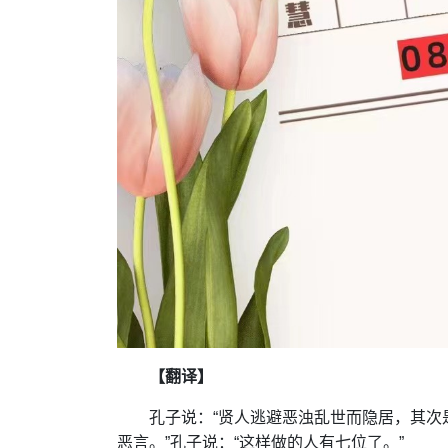
【翻译】
孔子说：“贤人逃避恶浊乱世而隐居，其
恶言。”孔子说：“这样做的人有七位了。”