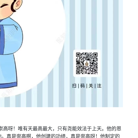
！崇高呀！唯有天最高最大，只有尧能效法于上天。他的恩
他。真是崇高啊，他创建的功绩，真是崇高呀！他制定的