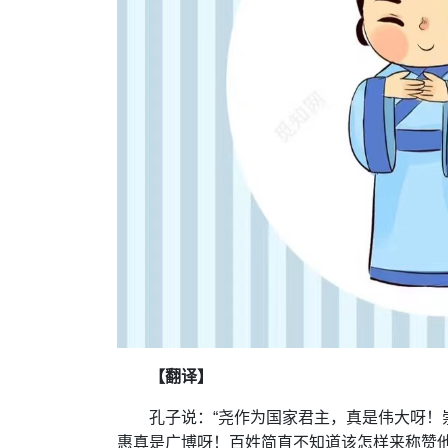
【翻译】
孔子说：“尧作为国家君主，真是伟大呀
惠真是广博呀！百姓简直不知道该怎样来称赞