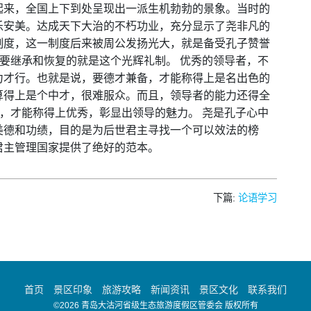
起来，全国上下到处呈现出一派生机勃勃的景象。当时的
乐安美。达成天下大治的不朽功业，充分显示了尧非凡的
制度，这一制度后来被周公发扬光大，就是备受孔子赞誉
，要继承和恢复的就是这个光辉礼制。 优秀的领导者，不
力才行。也就是说，要德才兼备，才能称得上是名出色的
算得上是个中才，很难服众。而且，领导者的能力还得全
才，才能称得上优秀，彰显出领导的魅力。 尧是孔子心中
美德和功绩，目的是为后世君主寻找一个可以效法的榜
君主管理国家提供了绝好的范本。
下篇:
论语学习
首页
景区印象
旅游攻略
新闻资讯
景区文化
联系我们
©2026 青岛大沽河省级生态旅游度假区管委会 版权所有