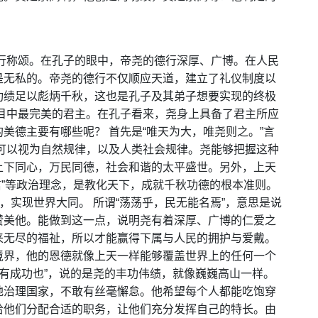
行称颂。在孔子的眼中，帝尧的德行深厚、广博。在人民
是无私的。帝尧的德行不仅顺应天道，建立了礼仪制度以
功绩足以彪炳千秋，这也是孔子及其弟子想要实现的终极
目中最完美的君主。在孔子看来，尧身上具备了君主所应
美德主要有哪些呢？ 首先是“唯天为大，唯尧则之。”言
道”可以视为自然规律，以及人类社会规律。尧能够把握这种
上下同心，万民同德，社会和谐的太平盛世。另外，上天
智”“信”等政治理念，是教化天下，成就千秋功德的根本准则。
，实现世界大同。 所谓“荡荡乎，民无能名焉”，意思是说
赞美他。能做到这一点，说明尧有着深厚、广博的仁爱之
来无尽的福祉，所以才能赢得下属与人民的拥护与爱戴。
境界，他的恩德就像上天一样能够覆盖世界上的任何一个
其有成功也”，说的是尧的丰功伟绩，就像巍巍高山一样。
地治理国家，不敢有丝毫懈怠。他希望每个人都能吃饱穿
给他们分配合适的职务，让他们充分发挥自己的特长。由