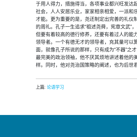
于用人得力，措施得当，各项事业都兴旺发达
社会，人人安居乐业，家家相亲相爱，一派和
才能。更为重要的是，尧还制定出完善的礼仪
的周礼。孔子一生追求“祖述尧舜，宪章文武”
但要有着较高的德行修养，还要有着过人的能
领导者。一个有德无才的领导者，充其量可以
面，就像孔子所说的那样，只有成为“不器”之
最完美的政治领袖，他不厌其烦地讲述着他的
样。同时，他对尧治国策略的阐述，也为后世
上篇:
论语学习