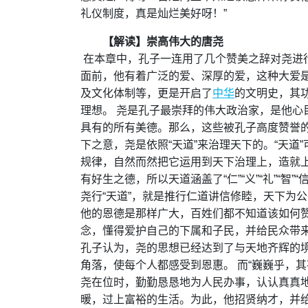
礼仪制度，真是灿烂美好呀！”
【解读】崇高伟大的唐尧
在本章中，孔子一连用了几个赞美之辞对尧进
面前，他有着广泛的爱、深厚的爱，这种大爱
及文化体制等，更是开启了
中华
的文明史，其
理想。 尧是孔子最崇拜的伟大政治家，是他心
具有的所有美德。那么，这些被孔子高度赞誉的
下之意，尧是依照“天道”来治理天下的。“天
规律，自然而然把它运用到天下治理上，造就
有好生之德，所以天道涵盖了“仁”“义”“礼”“
尧行“天道”，就是推行仁道讲信修睦，天下为公
他的恩德是那样广大，百姓们都不知道该如何
念，懂得爱护自己的下属和子民，并给民众带
孔子认为，尧的思想已经达到了与天地齐辉的
角落，使每个人都感受到恩惠。 而“巍巍乎，
尧在位时，勤勤恳恳地为人民办事，认认真真
暖，过上富裕的生活。为此，他招贤纳才，并