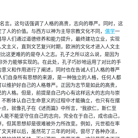
的名言。这句话强调了人格的高贵，志向的尊严。同时，这
定了人的价值。与西方以神为主导宗教文化不同，
儒学
一
倡导人们通过道德修养和能力提升，最终建功立业，实现
人文主义，直到文艺复兴时期，欧洲的文化才进入人文主
，但比这更难的的是夺人之志。孔子之所以这么说，是因为
”绝非外力能够实现的。在此处，孔子巧妙地运用了对比的手
的意义和作用进行了阐述，同时也在告诫人们人格的尊严
人们自身所有思想的来源，是一种独立的人格，任何人都
可以维护好自己的人格尊严。正因为志节是如此的高贵，
己的人格。但是，前提是自己内心有这样远大的志向与崇
，不断体认自己生命意义的过程中才能确立，也只有在摆
点，就像孔子在《述而篇》中所言，“我欲仁，斯仁至
个人能不能坚守住自己的志向，完全在于自己，成也由己，
掉，但其思想却是很难被外力所改变。例如，元世祖在率
了文天祥以后，虽然花了三年的时间，尝尽了各种办法，