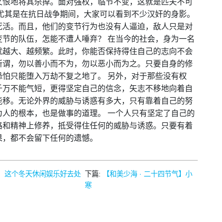
又恨地将其杀掉。面对强权，临节不变，这就是匹夫不可
尤其是在抗日战争期间，大家可以看到不少汉奸的身影。
死活。而且，他们的变节行为也没有人逼迫，敌人只是对
节的队伍，怎能不遭人唾弃？ 在当今的社会，身为一名
就越大、越频繁。此时，你能否保持得住自己的志向不会
所谓，勿以善小而不为，勿以恶小而为之。只要自身的修
怕只能堕入万劫不复之地了。 另外，对于那些没有权
千万不能气短，更得坚定自己的信念，矢志不移地向着自
能移。无论外界的威胁与诱惑有多大，只有靠着自己的努
人的根本，也是做事的道理。 一个人只有坚定了自己的
格和精神上修养，抵受得住任何的威胁与诱惑。只要有着
果，都不会留下任何的遗憾。
务，这个冬天休闲娱乐好去处
下篇:
【和美少海 · 二十四节气】小
寒