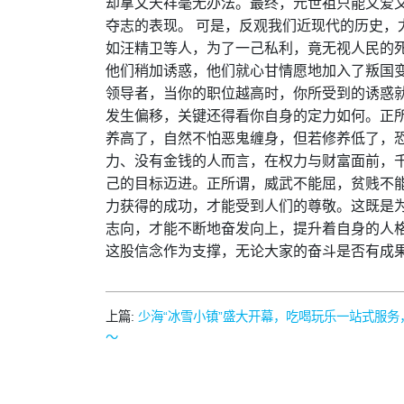
却拿文天祥毫无办法。最终，元世祖只能又爱
夺志的表现。 可是，反观我们近现代的历史，
如汪精卫等人，为了一己私利，竟无视人民的
他们稍加诱惑，他们就心甘情愿地加入了叛国变
领导者，当你的职位越高时，你所受到的诱惑
发生偏移，关键还得看你自身的定力如何。正
养高了，自然不怕恶鬼缠身，但若修养低了，恐
力、没有金钱的人而言，在权力与财富面前，
己的目标迈进。正所谓，威武不能屈，贫贱不
力获得的成功，才能受到人们的尊敬。这既是为
志向，才能不断地奋发向上，提升着自身的人
这股信念作为支撑，无论大家的奋斗是否有成
上篇:
少海“冰雪小镇”盛大开幕，吃喝玩乐一站式服
～