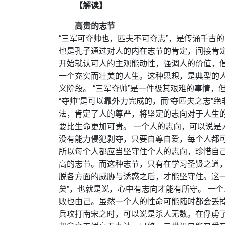
【解读】
高贵的志节
“三军可夺帅也，匹夫不可夺志”，是传诵千古
也是孔子通过对人的内在志节的肯定，间接肯
开始就认可人的主观能动性，强调人的价值，
一个充实而壮美的人生。这种思想，是典型的
义阶段。 “三军夺帅”是一件极其艰难的事情
“夺帅”是可以靠外力完成的，而“夺匹夫之志
法，肯定了人的尊严，将坚定的志向对于人生
要比生命更加可贵。 一个人的志向，可以说是
没有能力侵犯剥夺，只要自尊自爱，每个人都
所以每个人都应当坚守住个人的志向，珍惜自
高的志节。而这种志节，只有在学习圣贤之道
脱各方面的威胁与诱惑之后，才能坚守住。这一
矣”，也就是说，心中有志向才能有所守。 一
败也由己。虽然一个人的性命可能随时都会丢
兵攻打南宋之时，可以说是杀人无数。在俘虏