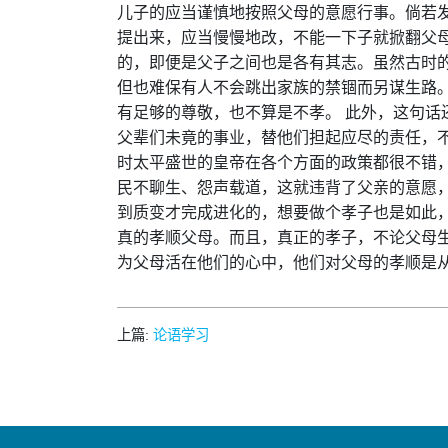
儿子的应当谨慎地按照父母的意愿行事。倘若
提出来，应当慢慢地改，不能一下子就掀翻父
的，即便是父子之间也是各有其志。虽然古时
但也难保有人不会跳出家族的禁锢而另谋生路。
有足够的尊敬，也不算是不孝。 此外，这句话
父辈们未竟的事业，替他们担起应尽的责任，
时太平盛世的皇帝在各个方面的政策都很不错
民不聊生、怨声载道，这就违背了父亲的意愿，
到质变才完成进化的，想要做个孝子也是如此
真的孝顺父母。而且，真正的孝子，不论父母
为父母活在他们的心中，他们对父母的孝顺是
上篇:
论语学习