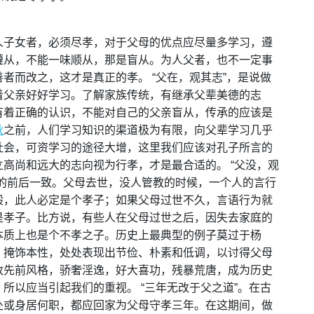
人子女者，必须尽孝，对于父母的优点应尽量多学习，遵
遵从，不能一味顺从，那是盲从。为人父者，也不一定事
者而改之，这才是真正的孝。 “父在，观其志”，是说做
着父亲好好学习。了解家族传统，有继承父辈美德的志
有着正确的认识，不能对自己的父亲盲从，传承的应该是
秋
之前，人们学习知识的渠道极为有限，向父辈学习几乎
社会，可资学习的途径大增，这里我们应该对孔子所言的
高尚和远大的志向视为行孝，才是最合适的。 “父没，观
的前后一致。父母去世，没人管教的时候，一个人的言行
般，此人必定是个孝子；如果父母过世不久，言语行为就
是孝子。比方说，有些人在父母过世之后，因失去家庭的
本质上也是个不孝之子。历史上最典型的例子莫过于杨
，掩饰本性，处处表现出节俭、朴素和低调，以讨得父母
改先前风格，骄奢淫逸，好大喜功，残暴荒唐，成为历史
所以应当引起我们的重视。 “三年无改于父之道”。在古
处或身居何职，都应回家为父母守孝三年。在这期间，做