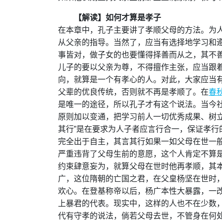
【解读】如何才算是孝子
在本章中，孔子主要讲了孝顺父母的方法。为
从父亲的指导。当然了，应当有选择地学习和
事皆对，做子女的也要懂得择善而从之，其不善
儿子的要以父亲为尊，不得擅作主张，应当跟
向，就算是一个有孝心的人。对此，大家应当
父辈的优良传统，否则就不再是孝顺了。在
春
是唯一的途径，所以孔子才有这个说法。当今
原则加以变通，把学习前人一切优秀成果、树立
其行”是在要求为人子者应言行合一，保证孝行
完全出于自主，其言其行如果一如父母在世一
严重违背了父母生前的意愿，这个人肯定不算
约束肆意妄为，就算父母在世时他再孝顺，其
广，这位隋朝的亡国之君，在父皇杨坚在世时
欢心。在登基称帝以后，杨广本性大暴露，一
上暴君的代表。现实中，这样的人也不在少数，
代有守孝的说法，倘若父母去世，不管身在何