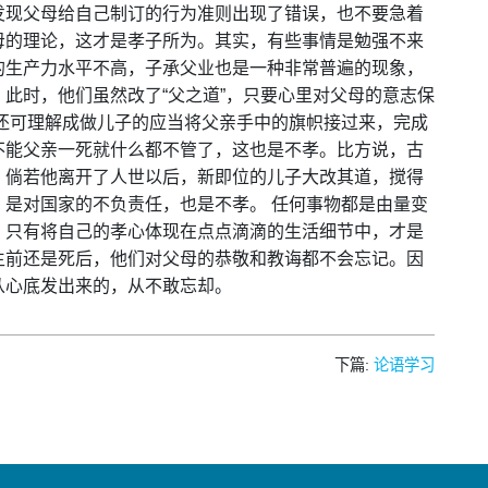
发现父母给自己制订的行为准则出现了错误，也不要急着
母的理论，这才是孝子所为。其实，有些事情是勉强不来
的生产力水平不高，子承父业也是一种非常普遍的现象，
此时，他们虽然改了“父之道”，只要心里对父母的意志保
还可理解成做儿子的应当将父亲手中的旗帜接过来，完成
不能父亲一死就什么都不管了，这也是不孝。比方说，古
，倘若他离开了人世以后，新即位的儿子大改其道，搅得
是对国家的不负责任，也是不孝。 任何事物都是由量变
，只有将自己的孝心体现在点点滴滴的生活细节中，才是
生前还是死后，他们对父母的恭敬和教诲都不会忘记。因
从心底发出来的，从不敢忘却。
下篇:
论语学习