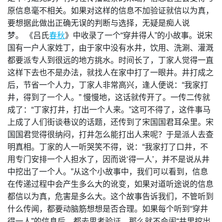
原信息毫不相关。如果对这样的信息不加验证就信以为真，
要想据此做出正确无误的判断与选择，无疑是痴人说
梦。 《吕氏
春秋
》中收录了一个“穿井得人”的小故事。说宋
国有一户人家姓丁，由于家中没有水井，饮用、洗涮、灌溉
都要派专人到很远的地方挑水。时间长了，丁家人觉得一直
这样下去也不是办法，就找人在家中打了一眼井。井打成之
后，节省一个人力，丁家人非常高兴，逢人便说：“我家打
井，得到了一个人。” 慢慢地，这话就传开了。一传二传就
成了：“丁家打井，打出一个人来。”这可不得了，这件事马
上成了人们街谈巷议的话题，还传到了宋国国君耳朵里。宋
国国君觉得很纳闷，打井怎么能打出人来呢？于是派人去查
明真相。丁家的人一听哭笑不得，说：“我家打了口井，不
用专门安排一个人担水了，因而说‘得一人’，并不是说从井
中挖出了一个人。”从这个小故事中，我们可以看到，信息
在传递过程中会产生多么大的讹变，如果对道听途说的信息
都信以为真，危害是多么大。这个故事告诉我们，不管听到
什么传闻，都要动脑筋想想是否合理。如果每个听到“穿井
得一人”的信息后，都去思考验证，那么就不会闹“井里挖出