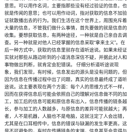
意思。可以用作名词，主要指那些没有经过验证的信息，也
就是传闻的意思；也可以用作动词，指对获取的信息不加验
证就散播出去的行为。我们生活在这个世界上，周围充斥着
大量的信息，不管我们做什么事情，首先要做的就是信息的
收集。要想获取信息，有两种途径，一种就是自己亲自去调
查。另一种就是对他人已经掌握的信息采取“拿来主义”。在
后一种方式中，获取的信息里就存在道听途说。如果未经证
实就对那些从路边听到的小道消息深信不疑，并据此对人和
事物做出判断，就肯定会犯错误。 仔细分析道听途说现
象，我们发现，有时候，信息发出的源头是没有问题的，但
因为信息在传播过程中出了问题，真实的信息最终成了道听
途说。这主要表现在两个方面：每个人的思维方式不一样，
因而在获得信息后可能会依照自己的理解对信息做不同的加
工，加工后的信息可能和原信息有出入，信息传播的链条越
长，参与加工的人数越多，与原信息的差异可能就越大；再
者，人不是机器，人脑也不是电脑，这就注定了人会出错，
尤其是在口耳相传中，信息的错误与缺漏的发生率更高，这
是不可避免的，有时在传播链条的末端，信息甚至会变得与