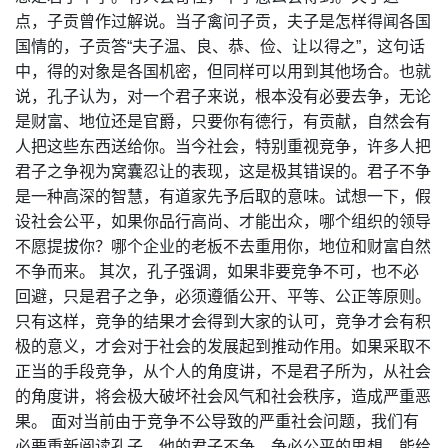
点，子贡曾作过解说。当子禽问子贡，夫子是怎样得闻各国
国情的，子贡答“夫子温、良、恭、俭、让以得之”，这句话
中，得的对象是各国机密，但同样可以用到其他场合。也就
说，孔子认为，对一个君子来说，根本没有必要去争，无论
是财富、地位还是官爵，只要你有德行，有贡献，自然会有
人把这些东西送给你。当今社会，特别重视竞争，许多人把
君子之争视为窝囊忍让的表现，这是极其错误的。君子不争
是一种高深的智慧，有道家先予后取的意味。试想一下，假
设社会公平，如果你品行高尚、才能出众，哪个组织的领导
不愿提拔你？哪个企业的老板不去重用你，地位和财富自然
不争而来。 其次，孔子强调，如果非要竞争不可，也不必
回避，只是君子之争，必须遵循公开、平等、公正等原则。
只有这样，竞争的结果才会得到大家的认可，竞争才会有积
极的意义，才会对于社会的发展起到推动作用。如果采取不
正当的手段竞争，从个人的角度讲，不是君子所为，从社会
的角度讲，将会极大破坏社会风气和社会秩序，造成严重恶
果。 面对当前由于竞争不公导致的严重社会问题，我们有
必要重新阅读孔子，他的君子不争、争必公平的思想，能给