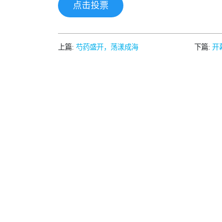
点击投票
上篇:
芍药盛开，荡漾成海
下篇:
开