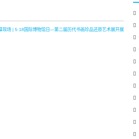
幕现场 | 5·18国际博物馆日—第二届历代书画珍品还原艺术展开展