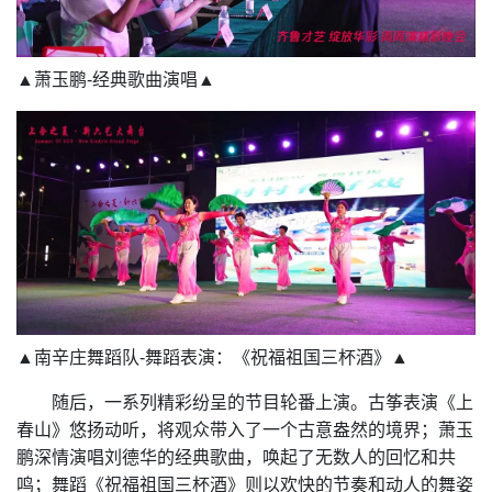
▲萧玉鹏-经典歌曲演唱▲
▲南辛庄舞蹈队-舞蹈表演：《祝福祖国三杯酒》▲
随后，一系列精彩纷呈的节目轮番上演。古筝表演《上
春山》悠扬动听，将观众带入了一个古意盎然的境界；萧玉
鹏深情演唱刘德华的经典歌曲，唤起了无数人的回忆和共
鸣；舞蹈《祝福祖国三杯酒》则以欢快的节奏和动人的舞姿