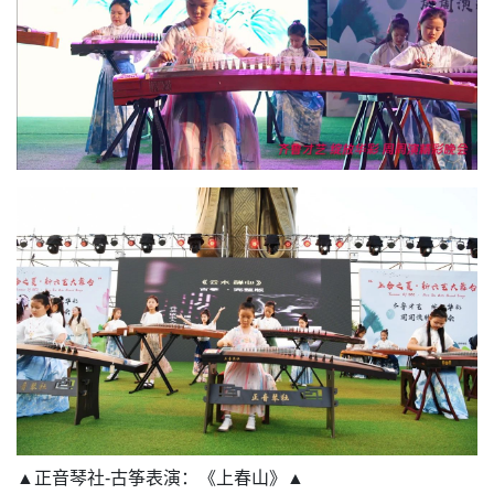
▲正音琴社-古筝表演：《上春山》▲