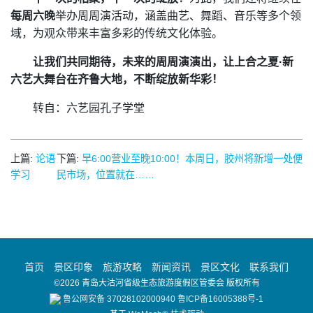
每周六晚
举办周周演活动，涵盖曲艺、舞蹈、音乐等多个领
域，为观众带来丰富多彩的传统文化体验。
让我们共同期待，未来的周周演演出，让上合之夏·新
六艺大舞台在齐鲁大地，不断绽放新华彩！
转自：六艺园孔子学堂
上篇:
论语
下篇:
早6:00营业至晚10:00！本周日，胶州将新增一处便
学习
民市场，位置就在……
首页
景区印象
旅游攻略
新闻资讯
景区文化
联系我们
©2026 青岛大沽河省级生态旅游度假区管委会 版权所有
鲁公网安备 37028102000940
鲁ICP备16005388号-1