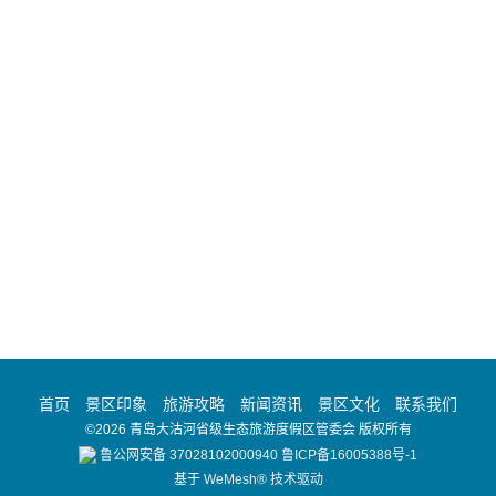
首页
景区印象
旅游攻略
新闻资讯
景区文化
联系我们
©2026 青岛大沽河省级生态旅游度假区管委会 版权所有
鲁公网安备 37028102000940
鲁ICP备16005388号-1
基于
WeMesh® 技术驱动