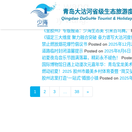
About: wang
青岛大沽河省级生态旅游
Posts by wang:
Qingdao DaGuHe Tourist & Holiday
《金胶州》专版报道：少海生态美 引来百鸟舞。
《锚定三大维度 聚力融合突破 奋力谱写大沽河
禁止燃放烟花爆竹倡议书
Posted on
2025年12月
道路临时封闭温馨提示
Posted on
2025年8月6日
初夏夜岛音乐节圆满落幕，精彩永不褪色！
Post
国际博物馆日遇上动漫次元嘉年华：青岛宝龙美
燃动初夏！2025 胶州市最美乡村体育委暨 “简艾
胶州这里打造“一站式”婚旅小镇
Posted on
2025
1
2
3
…
38
»